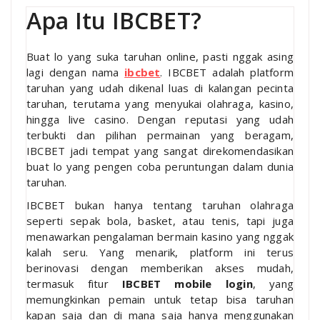
Apa Itu IBCBET?
Buat lo yang suka taruhan online, pasti nggak asing
lagi dengan nama
ibcbet
. IBCBET adalah platform
taruhan yang udah dikenal luas di kalangan pecinta
taruhan, terutama yang menyukai olahraga, kasino,
hingga live casino. Dengan reputasi yang udah
terbukti dan pilihan permainan yang beragam,
IBCBET jadi tempat yang sangat direkomendasikan
buat lo yang pengen coba peruntungan dalam dunia
taruhan.
IBCBET bukan hanya tentang taruhan olahraga
seperti sepak bola, basket, atau tenis, tapi juga
menawarkan pengalaman bermain kasino yang nggak
kalah seru. Yang menarik, platform ini terus
berinovasi dengan memberikan akses mudah,
termasuk fitur
IBCBET mobile login
, yang
memungkinkan pemain untuk tetap bisa taruhan
kapan saja dan di mana saja hanya menggunakan