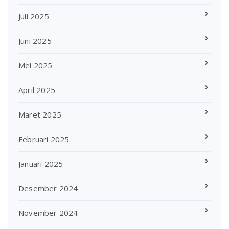
Juli 2025
Juni 2025
Mei 2025
April 2025
Maret 2025
Februari 2025
Januari 2025
Desember 2024
November 2024