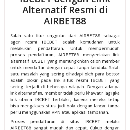
Alternatif Resmi di
AIRBET88
Salah satu fitur unggulan dari AIRBET88 sebagai
agen resmi IBCBET adalah kemudahan untuk
melakukan pendaftaran. Untuk mempermudah
proses pendaftaran, AIRBET88 menyediakan link
alternatif IBCBET yang memungkinkan calon member
untuk mendaftar dengan cepat tanpa kendala. Salah
satu masalah yang sering dihadapi oleh para bettor
adalah blokir pada link situs resmi IBCBET yang
sering terjadi di beberapa wilayah. Dengan adanya
link alternatif ini, member tidak perlu khawatir lagi jika
link utama IBCBET terblokir, karena mereka tetap
bisa mengakses situs judi bola dengan lancar tanpa
perlu menggunakan VPN atau aplikasi tambahan.
Proses pendaftaran di situs IBCBET melalui
AIRBET88 sangat mudah dan cepat. Cukup dengan