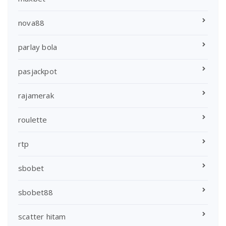
nova88
parlay bola
pasjackpot
rajamerak
roulette
rtp
sbobet
sbobet88
scatter hitam