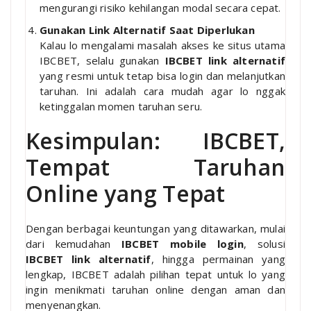
mengurangi risiko kehilangan modal secara cepat.
Gunakan Link Alternatif Saat Diperlukan
Kalau lo mengalami masalah akses ke situs utama
IBCBET, selalu gunakan
IBCBET link alternatif
yang resmi untuk tetap bisa login dan melanjutkan
taruhan. Ini adalah cara mudah agar lo nggak
ketinggalan momen taruhan seru.
Kesimpulan: IBCBET,
Tempat Taruhan
Online yang Tepat
Dengan berbagai keuntungan yang ditawarkan, mulai
dari kemudahan
IBCBET mobile login
, solusi
IBCBET link alternatif
, hingga permainan yang
lengkap, IBCBET adalah pilihan tepat untuk lo yang
ingin menikmati taruhan online dengan aman dan
menyenangkan.