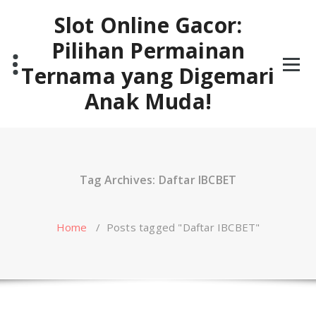
Skip
Slot Online Gacor:
to
content
Pilihan Permainan
Ternama yang Digemari
Anak Muda!
Tag Archives: Daftar IBCBET
Home
/
Posts tagged "Daftar IBCBET"