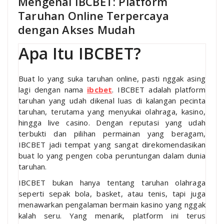
Mengenal IBCBET: Platform
Taruhan Online Terpercaya
dengan Akses Mudah
Apa Itu IBCBET?
Buat lo yang suka taruhan online, pasti nggak asing
lagi dengan nama
ibcbet
. IBCBET adalah platform
taruhan yang udah dikenal luas di kalangan pecinta
taruhan, terutama yang menyukai olahraga, kasino,
hingga live casino. Dengan reputasi yang udah
terbukti dan pilihan permainan yang beragam,
IBCBET jadi tempat yang sangat direkomendasikan
buat lo yang pengen coba peruntungan dalam dunia
taruhan.
IBCBET bukan hanya tentang taruhan olahraga
seperti sepak bola, basket, atau tenis, tapi juga
menawarkan pengalaman bermain kasino yang nggak
kalah seru. Yang menarik, platform ini terus