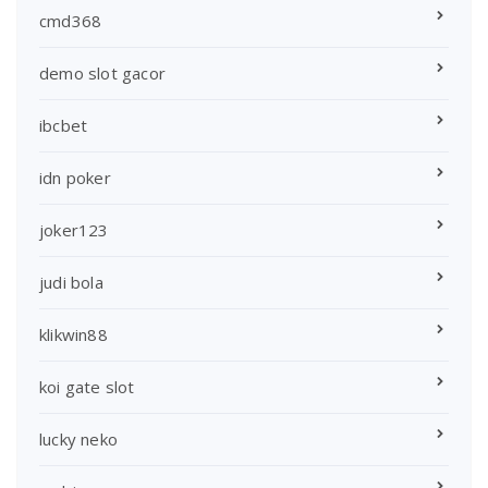
cmd368
demo slot gacor
ibcbet
idn poker
joker123
judi bola
klikwin88
koi gate slot
lucky neko