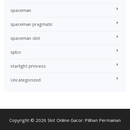
spaceman
spaceman pragmatic
spaceman slot
spbo
starlight princess
Uncategorized
Copyright © 2026 Slot Online Gacor: Pilihan Permainan