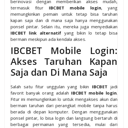
berinovasi dengan memberikan akses mudah,
termasuk fitur
IBCBET mobile login
, yang
memungkinkan pemain untuk tetap bisa taruhan
kapan saja dan di mana saja hanya menggunakan
ponsel pintar. Selain itu, mereka juga menyediakan
IBCBET link alternatif
yang bikin lo tetap bisa
bermain meskipun ada kendala akses.
IBCBET Mobile Login:
Akses Taruhan Kapan
Saja dan Di Mana Saja
Salah satu fitur unggulan yang bikin
IBCBET
jadi
favorit banyak orang adalah
IBCBET mobile login
.
Fitur ini memungkinkan lo untuk mengakses akun dan
bermain taruhan dari perangkat mobile tanpa harus
berada di depan komputer. Dengan menggunakan
ponsel pintar, lo bisa login dan langsung bertaruh di
berbagai permainan yang tersedia, mulai dari