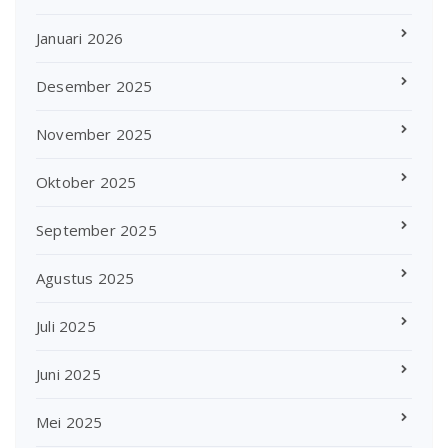
Januari 2026
Desember 2025
November 2025
Oktober 2025
September 2025
Agustus 2025
Juli 2025
Juni 2025
Mei 2025