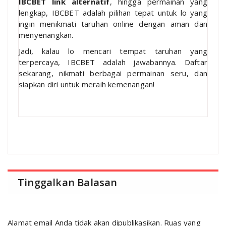
IBCBET link alternatif
, hingga permainan yang
lengkap, IBCBET adalah pilihan tepat untuk lo yang
ingin menikmati taruhan online dengan aman dan
menyenangkan.
Jadi, kalau lo mencari tempat taruhan yang
terpercaya, IBCBET adalah jawabannya. Daftar
sekarang, nikmati berbagai permainan seru, dan
siapkan diri untuk meraih kemenangan!
Tinggalkan Balasan
Alamat email Anda tidak akan dipublikasikan.
Ruas yang