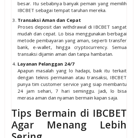
besar. Itu sebabnya banyak pemain yang memilih
IBCBET sebagai tempat taruhan mereka.
Transaksi Aman dan Cepat
Proses deposit dan withdrawal di IBCBET sangat
mudah dan cepat. Lo bisa menggunakan berbagai
metode pembayaran yang aman, seperti transfer
bank, e-wallet, hingga cryptocurrency. Semua
transaksi dijamin aman dan tanpa hambatan.
Layanan Pelanggan 24/7
Apapun masalah yang lo hadapi, baik itu terkait
dengan teknis permainan atau transaksi, IBCBET
punya tim customer service yang siap membantu
24 jam sehari, 7 hari seminggu. Jadi, lo bisa
merasa aman dan nyaman bermain kapan saja.
Tips Bermain di IBCBET
Agar Menang Lebih
Sering