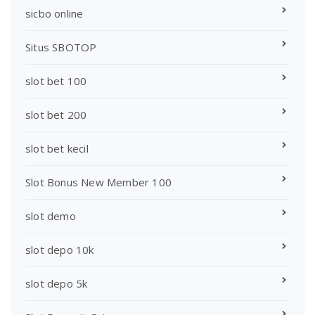
sicbo online
Situs SBOTOP
slot bet 100
slot bet 200
slot bet kecil
Slot Bonus New Member 100
slot demo
slot depo 10k
slot depo 5k