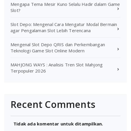
Mengapa Tema Mesir Kuno Selalu Hadir dalam Game
Slot?
Slot Depo: Mengenal Cara Mengatur Modal Bermain
agar Pengalaman Slot Lebih Terencana
Mengenal Slot Depo QRIS dan Perkembangan
Teknologi Game Slot Online Modern
MAHJONG WAYS : Analisis Tren Slot Mahjong
Terpopuler 2026
Recent Comments
Tidak ada komentar untuk ditampilkan.