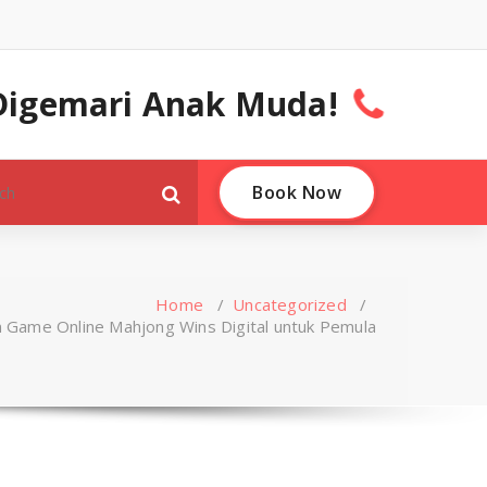
 Digemari Anak Muda!
Book Now
Home
/
Uncategorized
/
 Game Online Mahjong Wins Digital untuk Pemula