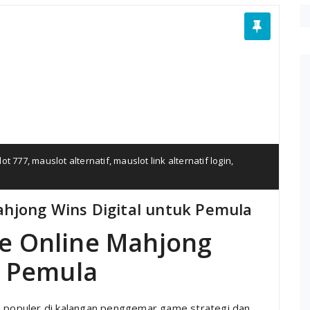
ot 777
,
mauslot alternatif
,
mauslot link alternatif login
,
hjong Wins Digital untuk Pemula
e Online Mahjong
k Pemula
n populer di kalangan penggemar game strategi dan