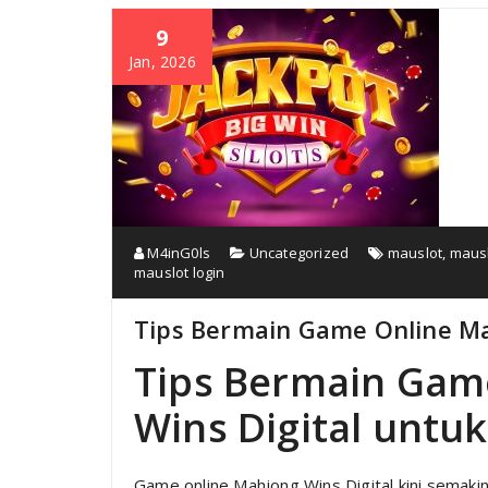
9
Jan, 2026
M4inG0ls
Uncategorized
mauslot
,
mausl
mauslot login
Tips Bermain Game Online Ma
Tips Bermain Gam
Wins Digital untu
Game online Mahjong Wins Digital kini semaki