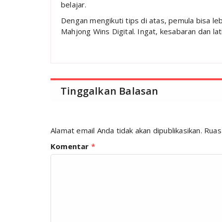
belajar.
Dengan mengikuti tips di atas, pemula bisa l
Mahjong Wins Digital. Ingat, kesabaran dan lat
Tinggalkan Balasan
Alamat email Anda tidak akan dipublikasikan.
Ruas
Komentar
*