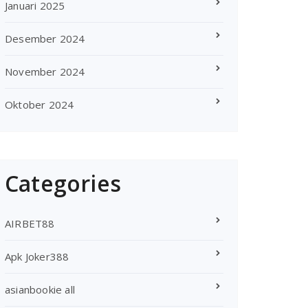
Januari 2025
Desember 2024
November 2024
Oktober 2024
Categories
AIRBET88
Apk Joker388
asianbookie all