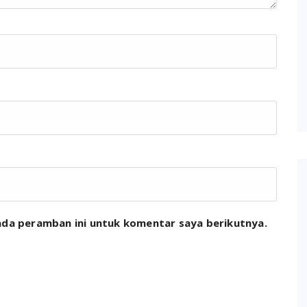
ada peramban ini untuk komentar saya berikutnya.