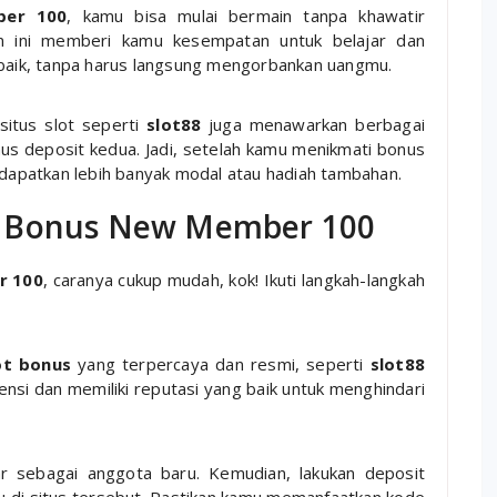
ber 100
, kamu bisa mulai bermain tanpa khawatir
n ini memberi kamu kesempatan untuk belajar dan
baik, tanpa harus langsung mengorbankan uangmu.
situs slot seperti
slot88
juga menawarkan berbagai
nus deposit kedua. Jadi, setelah kamu menikmati bonus
dapatkan lebih banyak modal atau hadiah tambahan.
t Bonus New Member 100
r 100
, caranya cukup mudah, kok! Ikuti langkah-langkah
ot bonus
yang terpercaya dan resmi, seperti
slot88
sensi dan memiliki reputasi yang baik untuk menghindari
tar sebagai anggota baru. Kemudian, lakukan deposit
u di situs tersebut. Pastikan kamu memanfaatkan kode