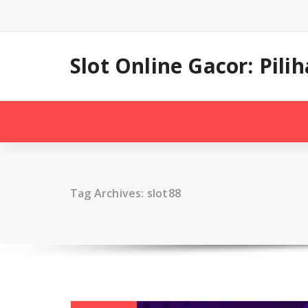
Skip
to
content
Slot Online Gacor: Pi
Tag Archives: slot88