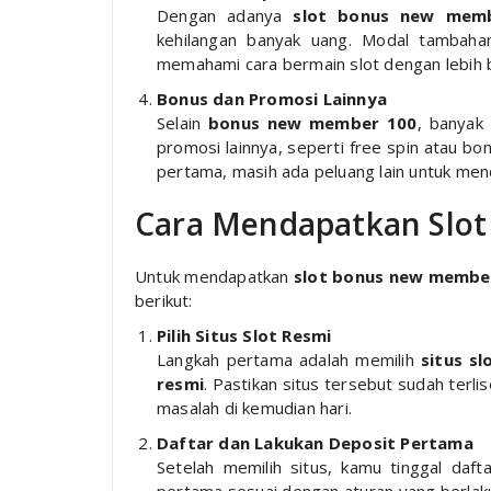
Dengan adanya
slot bonus new mem
kehilangan banyak uang. Modal tambaha
memahami cara bermain slot dengan lebih 
Bonus dan Promosi Lainnya
Selain
bonus new member 100
, banyak 
promosi lainnya, seperti free spin atau bo
pertama, masih ada peluang lain untuk men
Cara Mendapatkan Slo
Untuk mendapatkan
slot bonus new membe
berikut:
Pilih Situs Slot Resmi
Langkah pertama adalah memilih
situs sl
resmi
. Pastikan situs tersebut sudah terli
masalah di kemudian hari.
Daftar dan Lakukan Deposit Pertama
Setelah memilih situs, kamu tinggal daf
pertama sesuai dengan aturan yang berlak