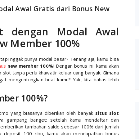
odal Awal Gratis dari Bonus New
ot dengan Modal Awal
New Member 100%
 tapi nggak punya modal besar? Tenang aja, kamu bisa
nus
new member 100%
! Dengan bonus ini, kamu akan
slot tanpa perlu khawatir keluar uang banyak. Gimana
ngat menguntungkan buat kamu? Yuk, kita bahas lebih
mber 100%?
omo yang biasanya diberikan oleh banyak
situs slot
ya gampang banget: setelah kamu mendaftar dan
 memberikan tambahan saldo sebesar 100% dari jumlah
amu deposit 100 ribu, kamu akan mendapatkan bonus