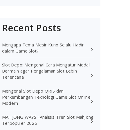
Recent Posts
Mengapa Tema Mesir Kuno Selalu Hadir
dalam Game Slot?
Slot Depo: Mengenal Cara Mengatur Modal
Bermain agar Pengalaman Slot Lebih
Terencana
Mengenal Slot Depo QRIS dan
Perkembangan Teknologi Game Slot Online
Modern
MAHJONG WAYS : Analisis Tren Slot Mahjong
Terpopuler 2026