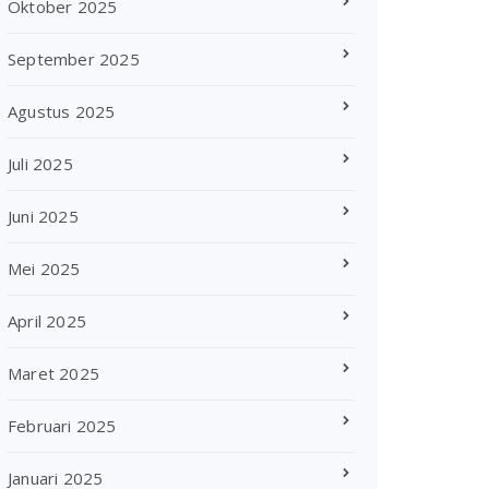
Oktober 2025
September 2025
Agustus 2025
Juli 2025
Juni 2025
Mei 2025
April 2025
Maret 2025
Februari 2025
Januari 2025