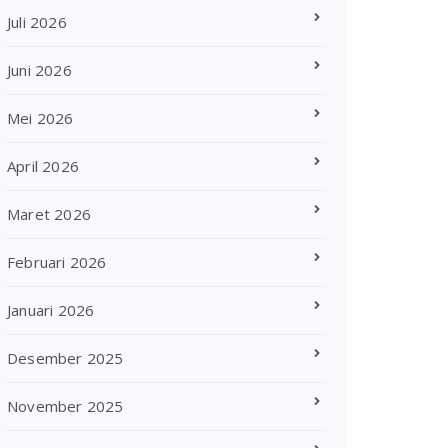
Juli 2026
Juni 2026
Mei 2026
April 2026
Maret 2026
Februari 2026
Januari 2026
Desember 2025
November 2025