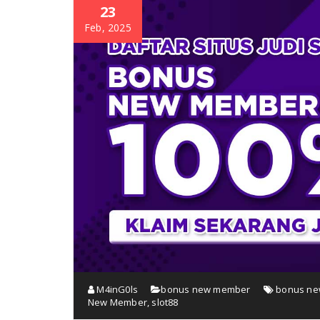
23
Feb, 2025
M4inG0ls
bonus new member
bonus n
New Member
,
slot88