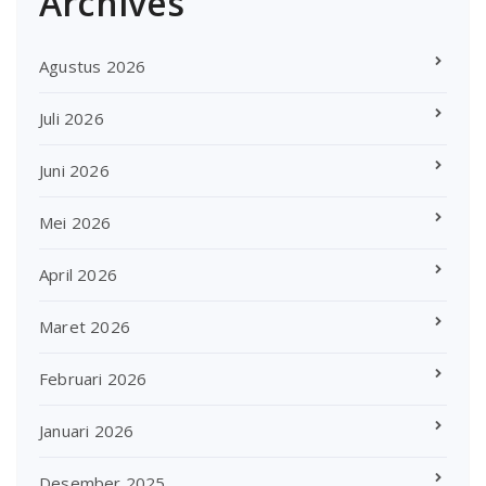
Archives
Agustus 2026
Juli 2026
Juni 2026
Mei 2026
April 2026
Maret 2026
Februari 2026
Januari 2026
Desember 2025