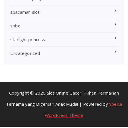
spaceman slot
spbo
starlight princess
Uncategorized
Copyright © 2026 Slot Online Gacor: Pilihan Permainan
Ternama yang Digemari Anak Muda! | Powered by
Specia
WordPress Theme