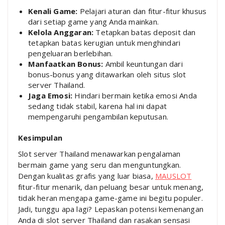
Kenali Game:
Pelajari aturan dan fitur-fitur khusus
dari setiap game yang Anda mainkan.
Kelola Anggaran:
Tetapkan batas deposit dan
tetapkan batas kerugian untuk menghindari
pengeluaran berlebihan.
Manfaatkan Bonus:
Ambil keuntungan dari
bonus-bonus yang ditawarkan oleh situs slot
server Thailand.
Jaga Emosi:
Hindari bermain ketika emosi Anda
sedang tidak stabil, karena hal ini dapat
mempengaruhi pengambilan keputusan.
Kesimpulan
Slot server Thailand menawarkan pengalaman
bermain game yang seru dan menguntungkan.
Dengan kualitas grafis yang luar biasa,
MAUSLOT
fitur-fitur menarik, dan peluang besar untuk menang,
tidak heran mengapa game-game ini begitu populer.
Jadi, tunggu apa lagi? Lepaskan potensi kemenangan
Anda di slot server Thailand dan rasakan sensasi