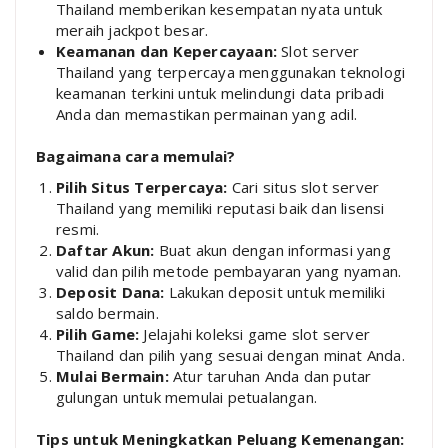
Thailand memberikan kesempatan nyata untuk
meraih jackpot besar.
Keamanan dan Kepercayaan:
Slot server
Thailand yang terpercaya menggunakan teknologi
keamanan terkini untuk melindungi data pribadi
Anda dan memastikan permainan yang adil.
Bagaimana cara memulai?
Pilih Situs Terpercaya:
Cari situs slot server
Thailand yang memiliki reputasi baik dan lisensi
resmi.
Daftar Akun:
Buat akun dengan informasi yang
valid dan pilih metode pembayaran yang nyaman.
Deposit Dana:
Lakukan deposit untuk memiliki
saldo bermain.
Pilih Game:
Jelajahi koleksi game slot server
Thailand dan pilih yang sesuai dengan minat Anda.
Mulai Bermain:
Atur taruhan Anda dan putar
gulungan untuk memulai petualangan.
Tips untuk Meningkatkan Peluang Kemenangan: