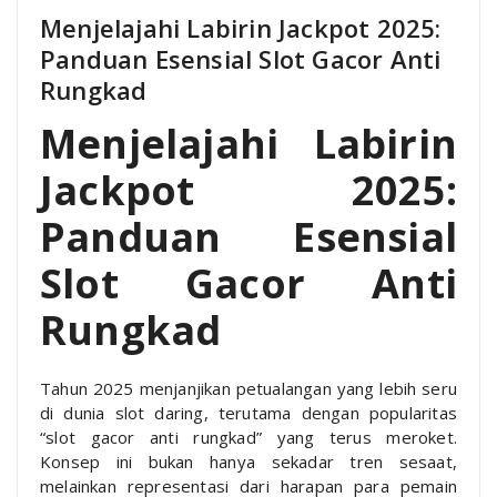
Menjelajahi Labirin Jackpot 2025:
Panduan Esensial Slot Gacor Anti
Rungkad
Menjelajahi Labirin
Jackpot 2025:
Panduan Esensial
Slot Gacor Anti
Rungkad
Tahun 2025 menjanjikan petualangan yang lebih seru
di dunia slot daring, terutama dengan popularitas
“slot gacor anti rungkad” yang terus meroket.
Konsep ini bukan hanya sekadar tren sesaat,
melainkan representasi dari harapan para pemain