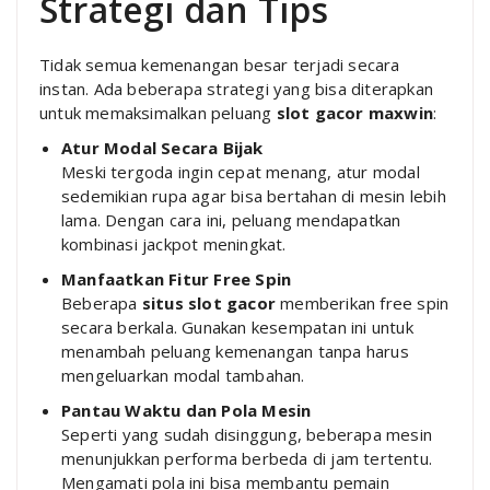
Strategi dan Tips
Tidak semua kemenangan besar terjadi secara
instan. Ada beberapa strategi yang bisa diterapkan
untuk memaksimalkan peluang
slot gacor maxwin
:
Atur Modal Secara Bijak
Meski tergoda ingin cepat menang, atur modal
sedemikian rupa agar bisa bertahan di mesin lebih
lama. Dengan cara ini, peluang mendapatkan
kombinasi jackpot meningkat.
Manfaatkan Fitur Free Spin
Beberapa
situs slot gacor
memberikan free spin
secara berkala. Gunakan kesempatan ini untuk
menambah peluang kemenangan tanpa harus
mengeluarkan modal tambahan.
Pantau Waktu dan Pola Mesin
Seperti yang sudah disinggung, beberapa mesin
menunjukkan performa berbeda di jam tertentu.
Mengamati pola ini bisa membantu pemain