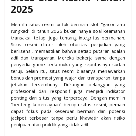
2025
Memilih situs resmi untuk bermain slot “gacor anti
rungkad” di tahun 2025 bukan hanya soal keamanan
transaksi, tetapi juga tentang integritas permainan.
Situs resmi diatur oleh otoritas perjudian yang
berlisensi, memastikan bahwa setiap putaran adalah
adil dan transparan. Mereka bekerja sama dengan
penyedia game terkemuka yang reputasinya sudah
teruji. Selain itu, situs resmi biasanya menawarkan
bonus dan promosi yang wajar dan transparan, tanpa
jebakan tersembunyi. Dukungan pelanggan yang
profesional dan responsif juga menjadi indikator
penting dari situs yang terpercaya. Dengan memilih
“benteng kepercayaan” berupa situs resmi, pemain
dapat fokus pada keseruan bermain dan potensi
jackpot terbesar tanpa perlu khawatir akan risiko
penipuan atau praktik yang tidak adil.