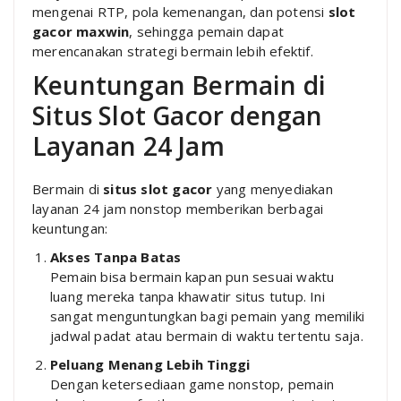
mengenai RTP, pola kemenangan, dan potensi
slot
gacor maxwin
, sehingga pemain dapat
merencanakan strategi bermain lebih efektif.
Keuntungan Bermain di
Situs Slot Gacor dengan
Layanan 24 Jam
Bermain di
situs slot gacor
yang menyediakan
layanan 24 jam nonstop memberikan berbagai
keuntungan:
Akses Tanpa Batas
Pemain bisa bermain kapan pun sesuai waktu
luang mereka tanpa khawatir situs tutup. Ini
sangat menguntungkan bagi pemain yang memiliki
jadwal padat atau bermain di waktu tertentu saja.
Peluang Menang Lebih Tinggi
Dengan ketersediaan game nonstop, pemain