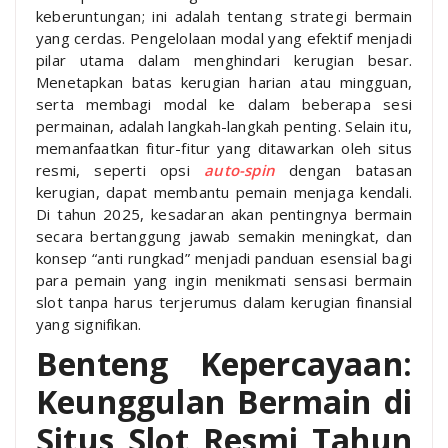
keberuntungan; ini adalah tentang strategi bermain
yang cerdas. Pengelolaan modal yang efektif menjadi
pilar utama dalam menghindari kerugian besar.
Menetapkan batas kerugian harian atau mingguan,
serta membagi modal ke dalam beberapa sesi
permainan, adalah langkah-langkah penting. Selain itu,
memanfaatkan fitur-fitur yang ditawarkan oleh situs
resmi, seperti opsi
auto-spin
dengan batasan
kerugian, dapat membantu pemain menjaga kendali.
Di tahun 2025, kesadaran akan pentingnya bermain
secara bertanggung jawab semakin meningkat, dan
konsep “anti rungkad” menjadi panduan esensial bagi
para pemain yang ingin menikmati sensasi bermain
slot tanpa harus terjerumus dalam kerugian finansial
yang signifikan.
Benteng Kepercayaan:
Keunggulan Bermain di
Situs Slot Resmi Tahun