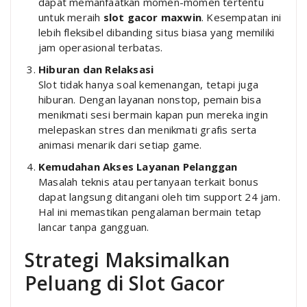
dapat memanfaatkan momen-momen tertentu
untuk meraih
slot gacor maxwin
. Kesempatan ini
lebih fleksibel dibanding situs biasa yang memiliki
jam operasional terbatas.
Hiburan dan Relaksasi
Slot tidak hanya soal kemenangan, tetapi juga
hiburan. Dengan layanan nonstop, pemain bisa
menikmati sesi bermain kapan pun mereka ingin
melepaskan stres dan menikmati grafis serta
animasi menarik dari setiap game.
Kemudahan Akses Layanan Pelanggan
Masalah teknis atau pertanyaan terkait bonus
dapat langsung ditangani oleh tim support 24 jam.
Hal ini memastikan pengalaman bermain tetap
lancar tanpa gangguan.
Strategi Maksimalkan
Peluang di Slot Gacor