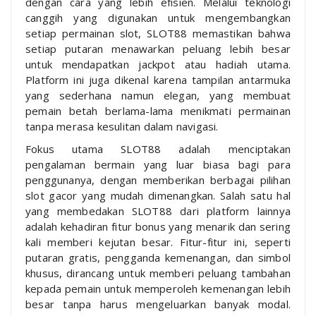
dengan cara yang lebih efisien. Melalui teknologi
canggih yang digunakan untuk mengembangkan
setiap permainan slot, SLOT88 memastikan bahwa
setiap putaran menawarkan peluang lebih besar
untuk mendapatkan jackpot atau hadiah utama.
Platform ini juga dikenal karena tampilan antarmuka
yang sederhana namun elegan, yang membuat
pemain betah berlama-lama menikmati permainan
tanpa merasa kesulitan dalam navigasi.
Fokus utama SLOT88 adalah menciptakan
pengalaman bermain yang luar biasa bagi para
penggunanya, dengan memberikan berbagai pilihan
slot gacor yang mudah dimenangkan. Salah satu hal
yang membedakan SLOT88 dari platform lainnya
adalah kehadiran fitur bonus yang menarik dan sering
kali memberi kejutan besar. Fitur-fitur ini, seperti
putaran gratis, pengganda kemenangan, dan simbol
khusus, dirancang untuk memberi peluang tambahan
kepada pemain untuk memperoleh kemenangan lebih
besar tanpa harus mengeluarkan banyak modal.