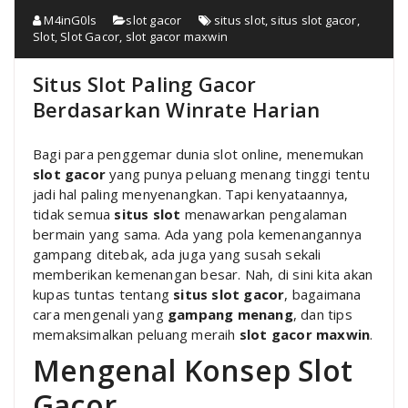
M4inG0ls
slot gacor
situs slot
,
situs slot gacor
,
Slot
,
Slot Gacor
,
slot gacor maxwin
Situs Slot Paling Gacor
Berdasarkan Winrate Harian
Bagi para penggemar dunia slot online, menemukan
slot gacor
yang punya peluang menang tinggi tentu
jadi hal paling menyenangkan. Tapi kenyataannya,
tidak semua
situs slot
menawarkan pengalaman
bermain yang sama. Ada yang pola kemenangannya
gampang ditebak, ada juga yang susah sekali
memberikan kemenangan besar. Nah, di sini kita akan
kupas tuntas tentang
situs slot gacor
, bagaimana
cara mengenali yang
gampang menang
, dan tips
memaksimalkan peluang meraih
slot gacor maxwin
.
Mengenal Konsep Slot
Gacor