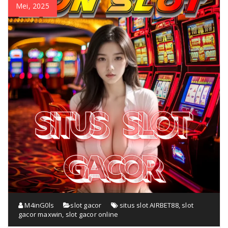
Mei, 2025
M4inG0ls
slot gacor
situs slot AIRBET88
,
slot
gacor maxwin
,
slot gacor online