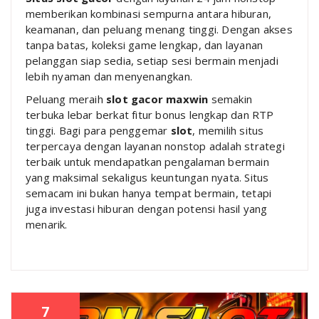
memberikan kombinasi sempurna antara hiburan,
keamanan, dan peluang menang tinggi. Dengan akses
tanpa batas, koleksi game lengkap, dan layanan
pelanggan siap sedia, setiap sesi bermain menjadi
lebih nyaman dan menyenangkan.
Peluang meraih
slot gacor maxwin
semakin
terbuka lebar berkat fitur bonus lengkap dan RTP
tinggi. Bagi para penggemar
slot
, memilih situs
terpercaya dengan layanan nonstop adalah strategi
terbaik untuk mendapatkan pengalaman bermain
yang maksimal sekaligus keuntungan nyata. Situs
semacam ini bukan hanya tempat bermain, tetapi
juga investasi hiburan dengan potensi hasil yang
menarik.
7