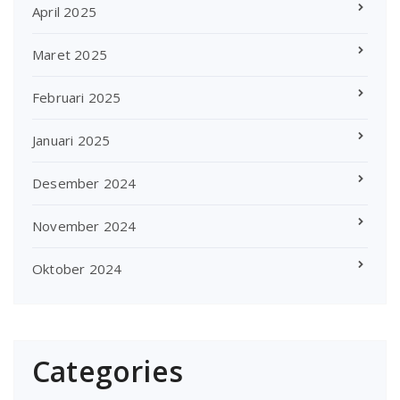
April 2025
Maret 2025
Februari 2025
Januari 2025
Desember 2024
November 2024
Oktober 2024
Categories