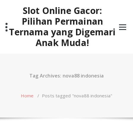
Skip
Slot Online Gacor:
to
content
Pilihan Permainan
Ternama yang Digemari
Anak Muda!
Tag Archives: nova88 indonesia
Home
/
Posts tagged "nova88 indonesia"