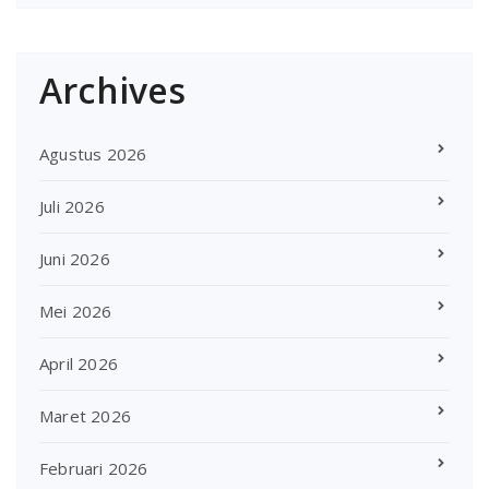
Archives
Agustus 2026
Juli 2026
Juni 2026
Mei 2026
April 2026
Maret 2026
Februari 2026