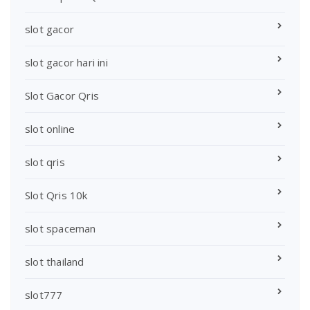
slot gacor
slot gacor hari ini
Slot Gacor Qris
slot online
slot qris
Slot Qris 10k
slot spaceman
slot thailand
slot777