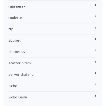
rajamerak
roulette
rtp
sbobet
sbobet88
scatter hitam
server thailand
sicbo
Sicbo Dadu