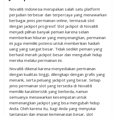
Nova88 Indonesia merupakan salah satu platform
perjudian terbesar dan terpercaya yang menawarkan
berbagai jenis permainan online, termasuk slot
dengan jackpot progresif. Slot jackpot di Nova88
menjadi pilihan banyak pemain karena selain
memberikan hiburan yang menyenangkan, permainan
ini juga memiliki potensi untuk memberikan hadiah
uang yang sangat besar. Tidak sedikit pemain yang
berhasil meraih jackpot besar dan mengubah hidup
mereka melalui permainan ini.
Nova88 dikenal karena menyediakan permainan
dengan kualitas tinggi, dilengkapi dengan grafis yang
menarik, serta peluang jackpot yang besar. Setiap
jenis permainan slot yang tersedia di Nova88
memiliki karakteristik yang berbeda, namun
semuanya menawarkan kesempatan untuk
memenangkan jackpot yang bisa mengubah hidup
Anda. Oleh karena itu, bagi Anda yang menyukai
tantangan dan impian kemenangan besar, slot