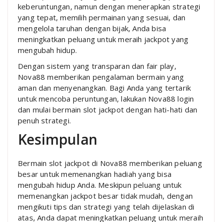
keberuntungan, namun dengan menerapkan strategi
yang tepat, memilih permainan yang sesuai, dan
mengelola taruhan dengan bijak, Anda bisa
meningkatkan peluang untuk meraih jackpot yang
mengubah hidup.
Dengan sistem yang transparan dan fair play,
Nova88 memberikan pengalaman bermain yang
aman dan menyenangkan. Bagi Anda yang tertarik
untuk mencoba peruntungan, lakukan Nova88 login
dan mulai bermain slot jackpot dengan hati-hati dan
penuh strategi.
Kesimpulan
Bermain slot jackpot di Nova88 memberikan peluang
besar untuk memenangkan hadiah yang bisa
mengubah hidup Anda. Meskipun peluang untuk
memenangkan jackpot besar tidak mudah, dengan
mengikuti tips dan strategi yang telah dijelaskan di
atas, Anda dapat meningkatkan peluang untuk meraih