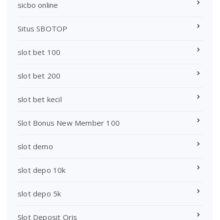
sicbo online
Situs SBOTOP
slot bet 100
slot bet 200
slot bet kecil
Slot Bonus New Member 100
slot demo
slot depo 10k
slot depo 5k
Slot Deposit Qris