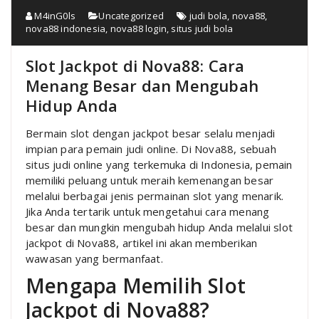
M4inG0ls
Uncategorized
judi bola
,
nova88
,
nova88 indonesia
,
nova88 login
,
situs judi bola
Slot Jackpot di Nova88: Cara
Menang Besar dan Mengubah
Hidup Anda
Bermain slot dengan jackpot besar selalu menjadi
impian para pemain judi online. Di Nova88, sebuah
situs judi online yang terkemuka di Indonesia, pemain
memiliki peluang untuk meraih kemenangan besar
melalui berbagai jenis permainan slot yang menarik.
Jika Anda tertarik untuk mengetahui cara menang
besar dan mungkin mengubah hidup Anda melalui slot
jackpot di Nova88, artikel ini akan memberikan
wawasan yang bermanfaat.
Mengapa Memilih Slot
Jackpot di Nova88?