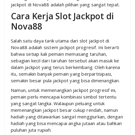
jackpot di Nova88 adalah pilihan yang sangat tepat.
Cara Kerja Slot Jackpot di
Nova88
Salah satu daya tarik utama dari slot jackpot di
Nova88 adalah sistem jackpot progresif. Ini berarti
bahwa setiap kali pemain memasang taruhan,
sebagian kecil dari taruhan tersebut akan masuk ke
dalam jackpot yang terus berkembang. Oleh karena
itu, semakin banyak pemain yang berpartisipasi,
semakin besar pula jackpot yang bisa dimenangkan.
Namun, untuk memenangkan jackpot progresif ini,
pemain perlu mencapai kombinasi simbol tertentu
yang sangat langka. Walaupun peluang untuk
memenangkan jackpot besar cukup rendah, namun
hadiah yang ditawarkan sangat menggiurkan, dengan
hadiah yang bisa mencapai angka jutaan atau bahkan
puluhan juta rupiah.