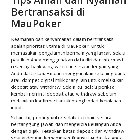
Bertransaksi di
MauPoker
Keamanan dan kenyamanan dalam bertransaksi
adalah prioritas utama di MauPoker. Untuk
memastikan pengalaman bermain yang lancar, selalu
pastikan Anda menggunakan data diri dan informasi
rekening bank yang valid dan sesuai dengan yang
Anda daftarkan. Hindari menggunakan rekening bank
atau dompet digital milik orang lain untuk melakukan
deposit atau withdraw. Selain itu, selalu periksa
kembali nominal deposit atau withdraw sebelum
melakukan konfirmasi untuk menghindari kesalahan
input.
Selain itu, penting untuk selalu bermain secara
bertanggung jawab dan mengelola keuangan Anda
dengan bijak. Tetapkan batas deposit dan withdraw
sesuai dengan kemampuan finansial Anda. Jika Anda