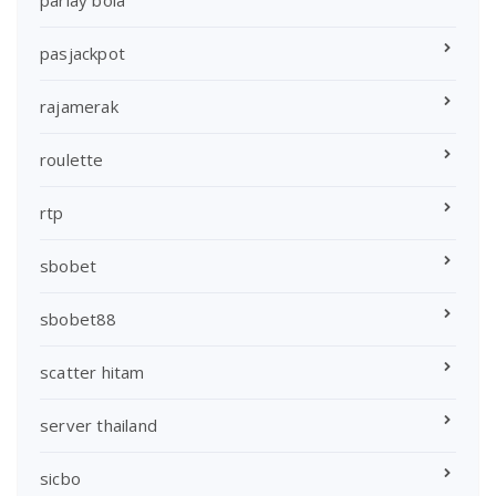
pasjackpot
rajamerak
roulette
rtp
sbobet
sbobet88
scatter hitam
server thailand
sicbo