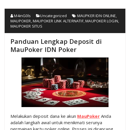
M4inG0ls
Uncategorized
MAUPKER IDN ONLINE
,
MAUPOKER
,
MAUPOKER LINK ALTERNATIF
,
MAUPOKER LOGIN
,
MAUPOKER SITUS
Panduan Lengkap Deposit di
MauPoker IDN Poker
Melakukan deposit dana ke akun
MauPoker
Anda
adalah langkah awal untuk menikmati serunya
permainan kartu poker online. Proses ini dirancang