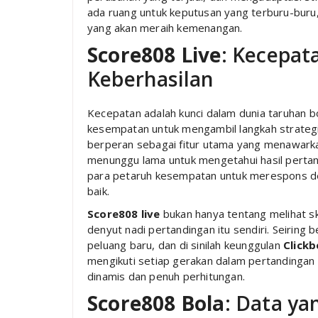
ada ruang untuk keputusan yang terburu-buru,
yang akan meraih kemenangan.
Score808 Live
: Kecepa
Keberhasilan
Kecepatan adalah kunci dalam dunia taruhan bo
kesempatan untuk mengambil langkah strategis
berperan sebagai fitur utama yang menawarka
menunggu lama untuk mengetahui hasil pertand
para petaruh kesempatan untuk merespons d
baik.
Score808 live
bukan hanya tentang melihat s
denyut nadi pertandingan itu sendiri. Seiring
peluang baru, dan di sinilah keunggulan
Click
mengikuti setiap gerakan dalam pertandingan
dinamis dan penuh perhitungan.
Score808 Bola
: Data y