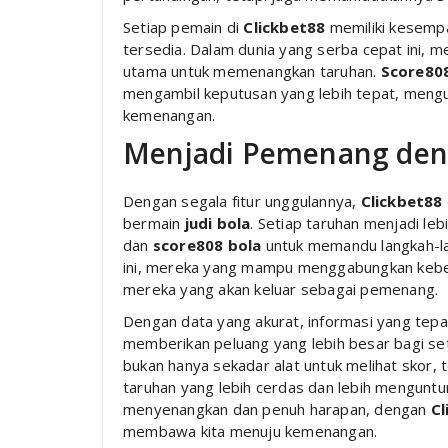
Setiap pemain di
Clickbet88
memiliki kesemp
tersedia. Dalam dunia yang serba cepat ini, m
utama untuk memenangkan taruhan.
Score80
mengambil keputusan yang lebih tepat, meng
kemenangan.
Menjadi Pemenang de
Dengan segala fitur unggulannya,
Clickbet88
bermain
judi bola
. Setiap taruhan menjadi le
dan
score808 bola
untuk memandu langkah-la
ini, mereka yang mampu menggabungkan kebe
mereka yang akan keluar sebagai pemenang.
Dengan data yang akurat, informasi yang tep
memberikan peluang yang lebih besar bagi se
bukan hanya sekadar alat untuk melihat skor,
taruhan yang lebih cerdas dan lebih menguntun
menyenangkan dan penuh harapan, dengan
Cl
membawa kita menuju kemenangan.