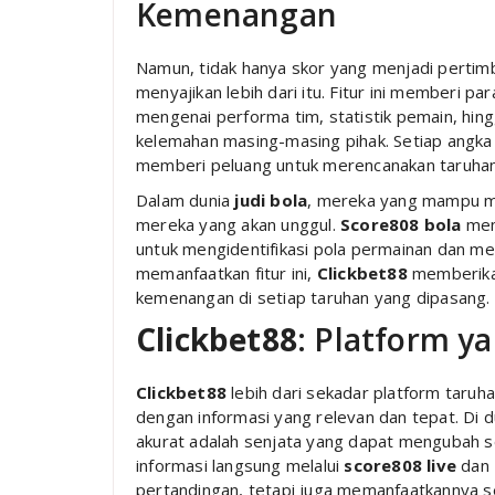
Kemenangan
Namun, tidak hanya skor yang menjadi perti
menyajikan lebih dari itu. Fitur ini memberi p
mengenai performa tim, statistik pemain, hin
kelemahan masing-masing pihak. Setiap angka d
memberi peluang untuk merencanakan taruhan 
Dalam dunia
judi bola
, mereka yang mampu m
mereka yang akan unggul.
Score808 bola
mem
untuk mengidentifikasi pola permainan dan me
memanfaatkan fitur ini,
Clickbet88
memberikan
kemenangan di setiap taruhan yang dipasang.
Clickbet88
: Platform 
Clickbet88
lebih dari sekadar platform taruh
dengan informasi yang relevan dan tepat. Di d
akurat adalah senjata yang dapat mengubah 
informasi langsung melalui
score808 live
dan
pertandingan, tetapi juga memanfaatkannya 