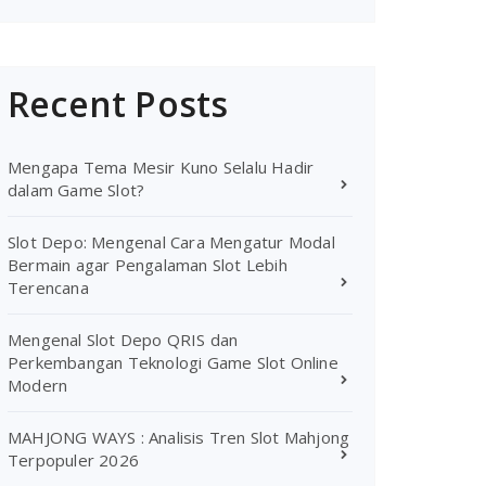
Recent Posts
Mengapa Tema Mesir Kuno Selalu Hadir
dalam Game Slot?
Slot Depo: Mengenal Cara Mengatur Modal
Bermain agar Pengalaman Slot Lebih
Terencana
Mengenal Slot Depo QRIS dan
Perkembangan Teknologi Game Slot Online
Modern
MAHJONG WAYS : Analisis Tren Slot Mahjong
Terpopuler 2026