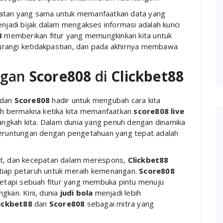
atan yang sama untuk memanfaatkan data yang
enjadi bijak dalam mengakses informasi adalah kunci
8
memberikan fitur yang memungkinkan kita untuk
urangi ketidakpastian, dan pada akhirnya membawa
ngan
Score808
di
Clickbet88
dan
Score808
hadir untuk mengubah cara kita
bih bermakna ketika kita memanfaatkan
score808 live
ngkah kita. Dalam dunia yang penuh dengan dinamika
runtungan dengan pengetahuan yang tepat adalah
at, dan kecepatan dalam merespons,
Clickbet88
tiap petaruh untuk meraih kemenangan.
Score808
 tetapi sebuah fitur yang membuka pintu menuju
gkan. Kini, dunia
judi bola
menjadi lebih
ickbet88
dan
Score808
sebagai mitra yang