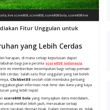
 bola
,
live score808
,
score808
,
score808 bola
,
score808 live
diakan Fitur Unggulan untuk
ruhan yang Lebih Cerdas
an harapan, di mana setiap keputusan dapat
labuhan bagi para pecinta
score808 Indonesia
.
tform ini memberikan kesempatan bagi setiap pemain
ih cerdas. Salah satu fitur unggulan yang tak boleh
annya,
Clickbet88
seolah-olah membuka gerbang
menggabungkan informasi real-time dan data yang kaya
san yang lebih tepat.
dan
score808 bola
yang menyajikan data mendalam,
kan untuk melihat lebih jauh, merasakan setiap
tegi taruhan dengan bijak. Dalam permainan ini, tidak