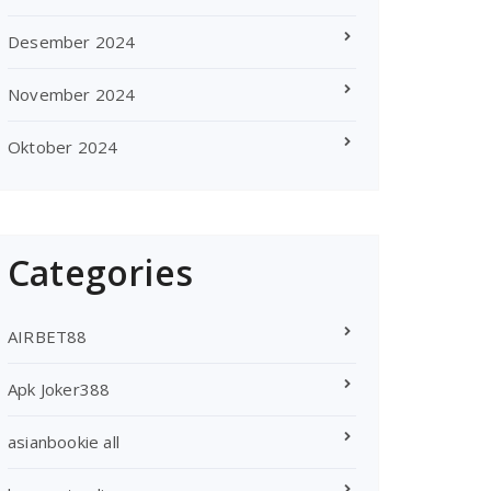
Desember 2024
November 2024
Oktober 2024
Categories
AIRBET88
Apk Joker388
asianbookie all