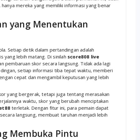
 hanya mereka yang memiliki informasi yang benar
tan yang Menentukan
la. Setiap detik dalam pertandingan adalah
 yang lebih matang. Di sinilah
score808 live
n pembaruan skor secara langsung. Tidak ada lagi
ingan, setiap informasi tiba tepat waktu, memberi
engan cepat dan mengambil keputusan yang lebih
kor yang bergerak, tetapi juga tentang merasakan
 berjalannya waktu, skor yang berubah menciptakan
bet88
terletak. Dengan fitur ini, para pemain dapat
 secara langsung, membuat taruhan menjadi lebih
ang Membuka Pintu