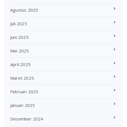
Agustus 2025
Juli 2025
Juni 2025
Mei 2025
April 2025
Maret 2025
Februari 2025
Januari 2025
Desember 2024