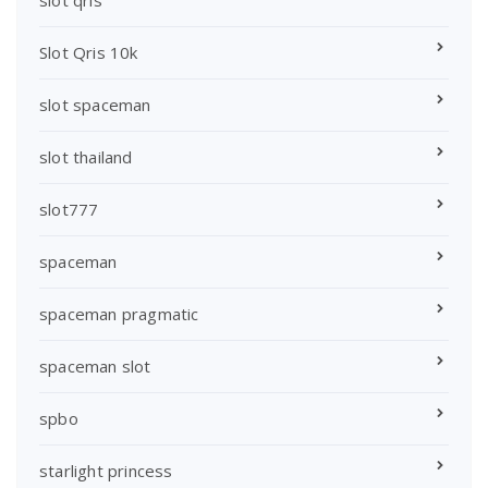
Slot Qris 10k
slot spaceman
slot thailand
slot777
spaceman
spaceman pragmatic
spaceman slot
spbo
starlight princess