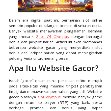
Dalam era digital saat ini, permainan slot online
semakin populer di kalangan pemain di seluruh dunia.
Banyak website menawarkan pengalaman bermain
yang menarik
Gate Of Olympus
dengan berbagai
bonus dan jackpot harian. Artikel ini akan membahas
beberapa website gacor yang menyediakan slot
bonus dan jackpot harian yang dapat meningkatkan
peluang Anda untuk menang besar.
Apa Itu Website Gacor?
Istilah “gacor” dalam dunia perjudian online merujuk
pada situs-situs yang memiliki tingkat pembayaran
tinggi dan menawarkan permainan yang adil. Website
gacor biasanya
slot olympus
memiliki banyak game
dengan return to player (RTP) yang baik, serta
berbagai promosi dan bonus yang dapat