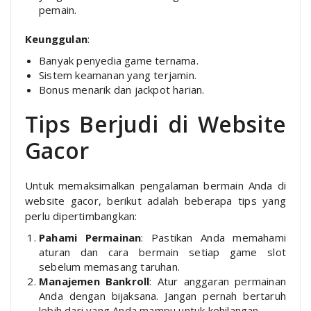
pemain.
Keunggulan
:
Banyak penyedia game ternama.
Sistem keamanan yang terjamin.
Bonus menarik dan jackpot harian.
Tips Berjudi di Website
Gacor
Untuk memaksimalkan pengalaman bermain Anda di
website gacor, berikut adalah beberapa tips yang
perlu dipertimbangkan:
Pahami Permainan
: Pastikan Anda memahami
aturan dan cara bermain setiap game slot
sebelum memasang taruhan.
Manajemen Bankroll
: Atur anggaran permainan
Anda dengan bijaksana. Jangan pernah bertaruh
lebih dari yang Anda mampu untuk kehilangan.