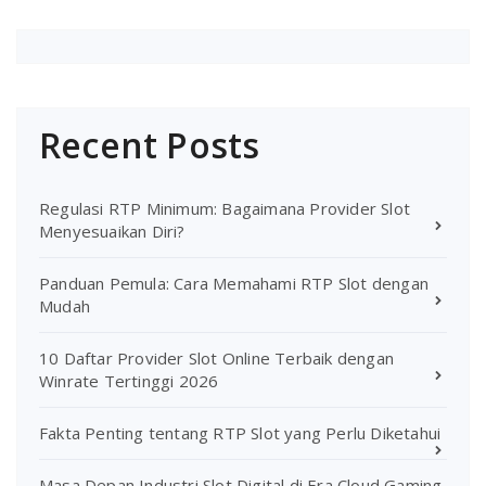
Recent Posts
Regulasi RTP Minimum: Bagaimana Provider Slot
Menyesuaikan Diri?
Panduan Pemula: Cara Memahami RTP Slot dengan
Mudah
10 Daftar Provider Slot Online Terbaik dengan
Winrate Tertinggi 2026
Fakta Penting tentang RTP Slot yang Perlu Diketahui
Masa Depan Industri Slot Digital di Era Cloud Gaming