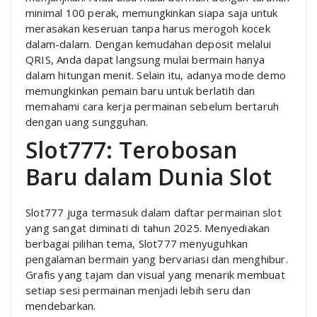
minimal 100 perak, memungkinkan siapa saja untuk
merasakan keseruan tanpa harus merogoh kocek
dalam-dalam. Dengan kemudahan deposit melalui
QRIS, Anda dapat langsung mulai bermain hanya
dalam hitungan menit. Selain itu, adanya mode demo
memungkinkan pemain baru untuk berlatih dan
memahami cara kerja permainan sebelum bertaruh
dengan uang sungguhan.
Slot777: Terobosan
Baru dalam Dunia Slot
Slot777 juga termasuk dalam daftar permainan slot
yang sangat diminati di tahun 2025. Menyediakan
berbagai pilihan tema, Slot777 menyuguhkan
pengalaman bermain yang bervariasi dan menghibur.
Grafis yang tajam dan visual yang menarik membuat
setiap sesi permainan menjadi lebih seru dan
mendebarkan.