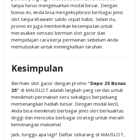
tanpa harus mengeluarkan modal besar. Dengan
bonus ini, Anda bisa mengeksplorasi berbagai jenis
slot tanpa khawatir saldo cepat habis. Selain itu,
promo ini juga memberikan kesempatan untuk
merasakan sensasi bermain slot gacor dan
mempelajari cara kerja permainan sebelum Anda
memutuskan untuk meningkatkan taruhan.
Kesimpulan
Bermain slot gacor dengan promo
“Depo 25 Bonus
25”
di MAUSLOT adalah langkah yang cerdas untuk
menikmati permainan seru sekaligus berpeluang
memenangkan hadiah besar. Dengan modal kecil,
Anda bisa menikmati berbagai jenis slot berkualitas
tinggi dan mencoba berbagai strategi untuk meraih
kemenangan maksimal.
Jadi, tunggu apa lagi? Daftar sekarang di MAUSLOT,