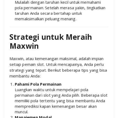
Mulailah dengan taruhan kecil untuk memahami
pola permainan. Setelah merasa yakin, tingkatkan
taruhan Anda secara bertahap untuk
memaksimalkan peluang menang.
Strategi untuk Meraih
Maxwin
Maxwin, atau kemenangan maksimal, adalah impian
setiap pemain slot. Untuk mencapainya, Anda perlu
strategi yang tepat. Berikut beberapa tips yang bisa
membantu Anda:
Pahami Pola Permainan
Luangkan waktu untuk mempelajari pola
permainan dari slot yang Anda pilih. Beberapa slot
memiliki pola tertentu yang bisa membantu Anda
memprediksi kapan kemenangan besar akan
muncul.
Manajemen Modal