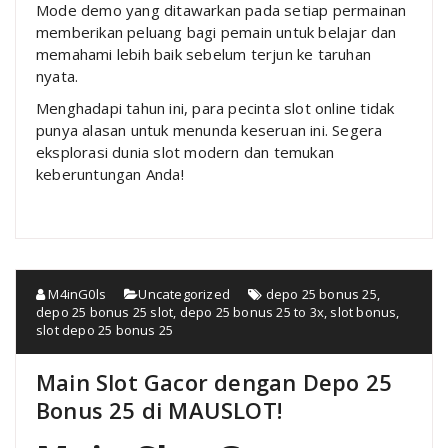
Mode demo yang ditawarkan pada setiap permainan
memberikan peluang bagi pemain untuk belajar dan
memahami lebih baik sebelum terjun ke taruhan
nyata.
Menghadapi tahun ini, para pecinta slot online tidak
punya alasan untuk menunda keseruan ini. Segera
eksplorasi dunia slot modern dan temukan
keberuntungan Anda!
M4inG0ls
Uncategorized
depo 25 bonus 25
,
depo 25 bonus 25 slot
,
depo 25 bonus 25 to 3x
,
slot bonus
,
slot depo 25 bonus 25
Main Slot Gacor dengan Depo 25
Bonus 25 di MAUSLOT!