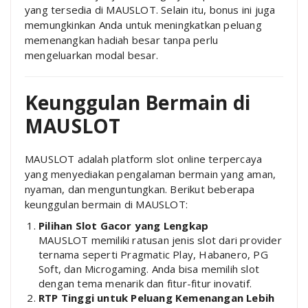
yang tersedia di MAUSLOT. Selain itu, bonus ini juga
memungkinkan Anda untuk meningkatkan peluang
memenangkan hadiah besar tanpa perlu
mengeluarkan modal besar.
Keunggulan Bermain di
MAUSLOT
MAUSLOT adalah platform slot online terpercaya
yang menyediakan pengalaman bermain yang aman,
nyaman, dan menguntungkan. Berikut beberapa
keunggulan bermain di MAUSLOT:
Pilihan Slot Gacor yang Lengkap
MAUSLOT memiliki ratusan jenis slot dari provider
ternama seperti Pragmatic Play, Habanero, PG
Soft, dan Microgaming. Anda bisa memilih slot
dengan tema menarik dan fitur-fitur inovatif.
RTP Tinggi untuk Peluang Kemenangan Lebih