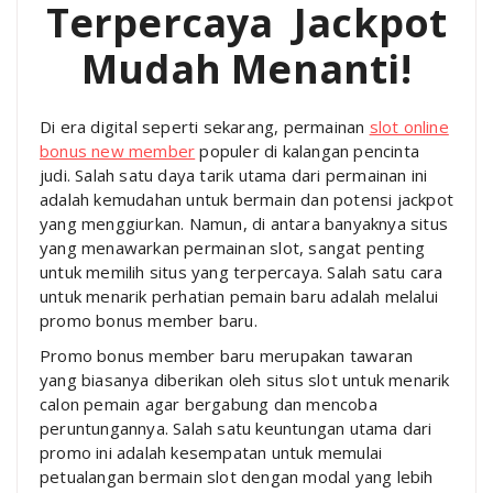
Terpercaya Jackpot
Mudah Menanti!
Di era digital seperti sekarang, permainan
slot online
bonus new member
populer di kalangan pencinta
judi. Salah satu daya tarik utama dari permainan ini
adalah kemudahan untuk bermain dan potensi jackpot
yang menggiurkan. Namun, di antara banyaknya situs
yang menawarkan permainan slot, sangat penting
untuk memilih situs yang terpercaya. Salah satu cara
untuk menarik perhatian pemain baru adalah melalui
promo bonus member baru.
Promo bonus member baru merupakan tawaran
yang biasanya diberikan oleh situs slot untuk menarik
calon pemain agar bergabung dan mencoba
peruntungannya. Salah satu keuntungan utama dari
promo ini adalah kesempatan untuk memulai
petualangan bermain slot dengan modal yang lebih