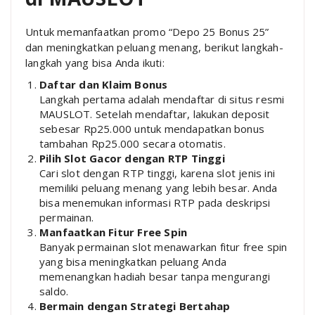
Untuk memanfaatkan promo “Depo 25 Bonus 25”
dan meningkatkan peluang menang, berikut langkah-
langkah yang bisa Anda ikuti:
Daftar dan Klaim Bonus
Langkah pertama adalah mendaftar di situs resmi
MAUSLOT. Setelah mendaftar, lakukan deposit
sebesar Rp25.000 untuk mendapatkan bonus
tambahan Rp25.000 secara otomatis.
Pilih Slot Gacor dengan RTP Tinggi
Cari slot dengan RTP tinggi, karena slot jenis ini
memiliki peluang menang yang lebih besar. Anda
bisa menemukan informasi RTP pada deskripsi
permainan.
Manfaatkan Fitur Free Spin
Banyak permainan slot menawarkan fitur free spin
yang bisa meningkatkan peluang Anda
memenangkan hadiah besar tanpa mengurangi
saldo.
Bermain dengan Strategi Bertahap