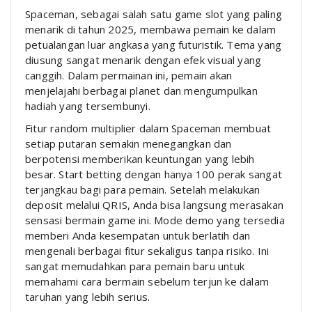
Spaceman, sebagai salah satu game slot yang paling
menarik di tahun 2025, membawa pemain ke dalam
petualangan luar angkasa yang futuristik. Tema yang
diusung sangat menarik dengan efek visual yang
canggih. Dalam permainan ini, pemain akan
menjelajahi berbagai planet dan mengumpulkan
hadiah yang tersembunyi.
Fitur random multiplier dalam Spaceman membuat
setiap putaran semakin menegangkan dan
berpotensi memberikan keuntungan yang lebih
besar. Start betting dengan hanya 100 perak sangat
terjangkau bagi para pemain. Setelah melakukan
deposit melalui QRIS, Anda bisa langsung merasakan
sensasi bermain game ini. Mode demo yang tersedia
memberi Anda kesempatan untuk berlatih dan
mengenali berbagai fitur sekaligus tanpa risiko. Ini
sangat memudahkan para pemain baru untuk
memahami cara bermain sebelum terjun ke dalam
taruhan yang lebih serius.