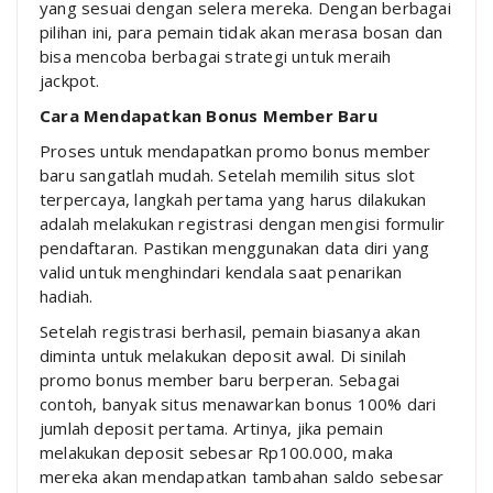
yang sesuai dengan selera mereka. Dengan berbagai
pilihan ini, para pemain tidak akan merasa bosan dan
bisa mencoba berbagai strategi untuk meraih
jackpot.
Cara Mendapatkan Bonus Member Baru
Proses untuk mendapatkan promo bonus member
baru sangatlah mudah. Setelah memilih situs slot
terpercaya, langkah pertama yang harus dilakukan
adalah melakukan registrasi dengan mengisi formulir
pendaftaran. Pastikan menggunakan data diri yang
valid untuk menghindari kendala saat penarikan
hadiah.
Setelah registrasi berhasil, pemain biasanya akan
diminta untuk melakukan deposit awal. Di sinilah
promo bonus member baru berperan. Sebagai
contoh, banyak situs menawarkan bonus 100% dari
jumlah deposit pertama. Artinya, jika pemain
melakukan deposit sebesar Rp100.000, maka
mereka akan mendapatkan tambahan saldo sebesar