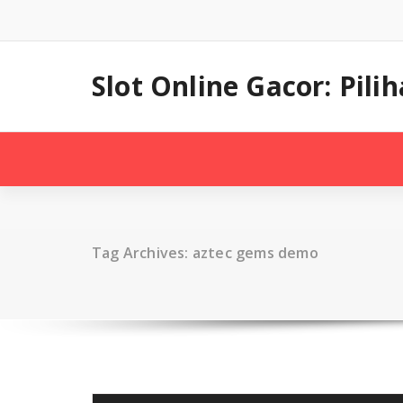
Skip
to
content
Slot Online Gacor: Pi
Tag Archives: aztec gems demo