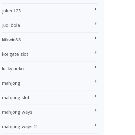
joker123
judi bola
klikwin88
koi gate slot
lucky neko
mahjong
mahjong slot
mahjong ways
mahjong ways 2