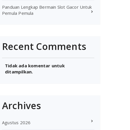
Panduan Lengkap Bermain Slot Gacor Untuk
Pemula Pemula
Recent Comments
Tidak ada komentar untuk
ditampilkan.
Archives
Agustus 2026