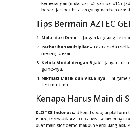
kemenangan (mulai dari x2 sampai x15). Ja
besar, jackpot bisa langsung nambah drasti
Tips Bermain AZTEC GE
Mulai dari Demo
– Jangan langsung ke mod
Perhatikan Multiplier
– Fokus pada reel ke
menang besar.
Kelola Modal dengan Bijak
– Jangan all-i
game-nya.
Nikmati Musik dan Visualnya
– Ini game y
terburu-buru.
Kenapa Harus Main di 
SLOT88 Indonesia
dikenal sebagai platform 
PLAY
, termasuk
AZTEC GEMS
. Selain punya t
buat main slot demo maupun versi uang asli. 