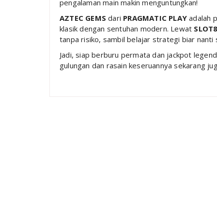
pengalaman main makin menguntungkan!
AZTEC GEMS
dari
PRAGMATIC PLAY
adalah p
klasik dengan sentuhan modern. Lewat
SLOT8
tanpa risiko, sambil belajar strategi biar nant
Jadi, siap berburu permata dan jackpot legend
gulungan dan rasain keseruannya sekarang jug