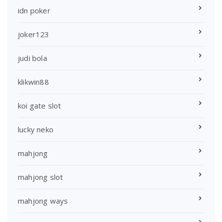
idn poker
joker123
judi bola
klikwin88
koi gate slot
lucky neko
mahjong
mahjong slot
mahjong ways