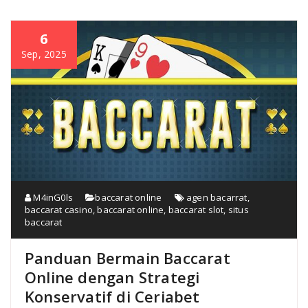
6
Sep, 2025
M4inG0ls
baccarat online
agen bacarrat
,
baccarat casino
,
baccarat online
,
baccarat slot
,
situs
baccarat
Panduan Bermain Baccarat
Online dengan Strategi
Konservatif di Ceriabet