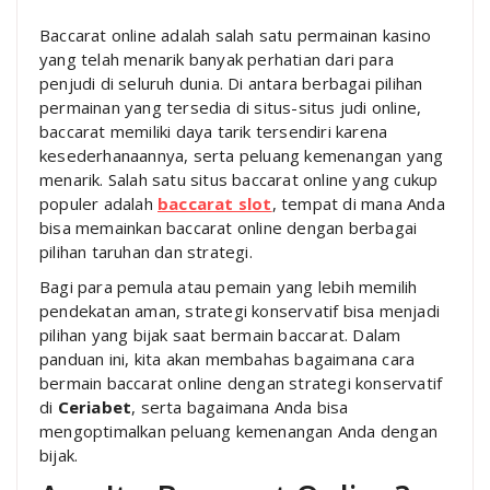
Baccarat online adalah salah satu permainan kasino
yang telah menarik banyak perhatian dari para
penjudi di seluruh dunia. Di antara berbagai pilihan
permainan yang tersedia di situs-situs judi online,
baccarat memiliki daya tarik tersendiri karena
kesederhanaannya, serta peluang kemenangan yang
menarik. Salah satu situs baccarat online yang cukup
populer adalah
baccarat slot
, tempat di mana Anda
bisa memainkan baccarat online dengan berbagai
pilihan taruhan dan strategi.
Bagi para pemula atau pemain yang lebih memilih
pendekatan aman, strategi konservatif bisa menjadi
pilihan yang bijak saat bermain baccarat. Dalam
panduan ini, kita akan membahas bagaimana cara
bermain baccarat online dengan strategi konservatif
di
Ceriabet
, serta bagaimana Anda bisa
mengoptimalkan peluang kemenangan Anda dengan
bijak.