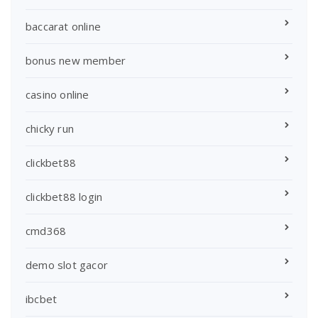
baccarat online
bonus new member
casino online
chicky run
clickbet88
clickbet88 login
cmd368
demo slot gacor
ibcbet