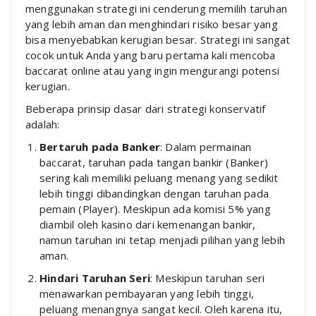
menggunakan strategi ini cenderung memilih taruhan
yang lebih aman dan menghindari risiko besar yang
bisa menyebabkan kerugian besar. Strategi ini sangat
cocok untuk Anda yang baru pertama kali mencoba
baccarat online atau yang ingin mengurangi potensi
kerugian.
Beberapa prinsip dasar dari strategi konservatif
adalah:
Bertaruh pada Banker
: Dalam permainan
baccarat, taruhan pada tangan bankir (Banker)
sering kali memiliki peluang menang yang sedikit
lebih tinggi dibandingkan dengan taruhan pada
pemain (Player). Meskipun ada komisi 5% yang
diambil oleh kasino dari kemenangan bankir,
namun taruhan ini tetap menjadi pilihan yang lebih
aman.
Hindari Taruhan Seri
: Meskipun taruhan seri
menawarkan pembayaran yang lebih tinggi,
peluang menangnya sangat kecil. Oleh karena itu,