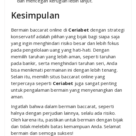
dan mencegah kerugian lebih lanjut.
Kesimpulan
Bermain baccarat online di
Ceriabet
dengan strategi
konservatif adalah pilihan yang bijak bagi siapa saja
yang ingin menghindari risiko besar dan lebih fokus
pada pengelolaan uang yang hati-hati. Dengan
memilih taruhan yang lebih aman, seperti taruhan
pada bankir, serta menghindari taruhan seri, Anda
bisa menikmati permainan ini dengan lebih tenang.
Selain itu, memilih situs baccarat online yang
terpercaya seperti
Ceriabet
juga sangat penting
untuk pengalaman bermain yang menyenangkan dan
aman.
Ingatlah bahwa dalam bermain baccarat, seperti
halnya dengan perjudian lainnya, selalu ada risiko.
Oleh karena itu, pastikan untuk bermain dengan bijak
dan tidak melebihi batas kemampuan Anda. Selamat
bermain dan semoga sukses!