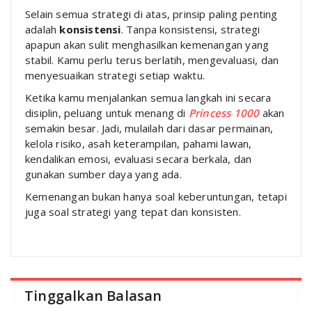
Selain semua strategi di atas, prinsip paling penting
adalah
konsistensi
. Tanpa konsistensi, strategi
apapun akan sulit menghasilkan kemenangan yang
stabil. Kamu perlu terus berlatih, mengevaluasi, dan
menyesuaikan strategi setiap waktu.
Ketika kamu menjalankan semua langkah ini secara
disiplin, peluang untuk menang di
Princess 1000
akan
semakin besar. Jadi, mulailah dari dasar permainan,
kelola risiko, asah keterampilan, pahami lawan,
kendalikan emosi, evaluasi secara berkala, dan
gunakan sumber daya yang ada.
Kemenangan bukan hanya soal keberuntungan, tetapi
juga soal strategi yang tepat dan konsisten.
Tinggalkan Balasan