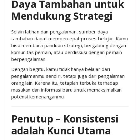
Daya Tambahan untuk
Mendukung Strategi
Selain latihan dan pengalaman, sumber daya
tambahan dapat mempercepat proses belajar. Kamu
bisa membaca panduan strategi, bergabung dengan
komunitas pemain, atau berdiskusi dengan pemain
berpengalaman.
Dengan begitu, kamu tidak hanya belajar dari
pengalamanmu sendiri, tetapi juga dari pengalaman
orang lain. Karena itu, tetaplah terbuka terhadap
masukan dan informasi baru untuk memaksimalkan
potensi kemenanganmu.
Penutup – Konsistensi
adalah Kunci Utama