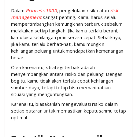
Dalam
Princess 1000
, pengelolaan risiko atau
risk
management
sangat penting. Kamu harus selalu
mempertimbangkan kemungkinan terburuk sebelum
melakukan setiap langkah. Jika kamu terlalu berani,
kamu bisa kehilangan poin secara cepat. Sebaliknya,
jika kamu terlalu berhati‑hati, kamu mungkin
kehilangan peluang untuk mendapatkan kemenangan
besar.
Oleh karena itu, strategi terbaik adalah
menyeimbangkan antara risiko dan peluang. Dengan
begitu, kamu tidak akan terlalu cepat kehilangan
sumber daya, tetapi tetap bisa memanfaatkan
situasi yang menguntungkan.
Karena itu, biasakanlah mengevaluasi risiko dalam
setiap putaran untuk memastikan keputusanmu tetap
optimal.