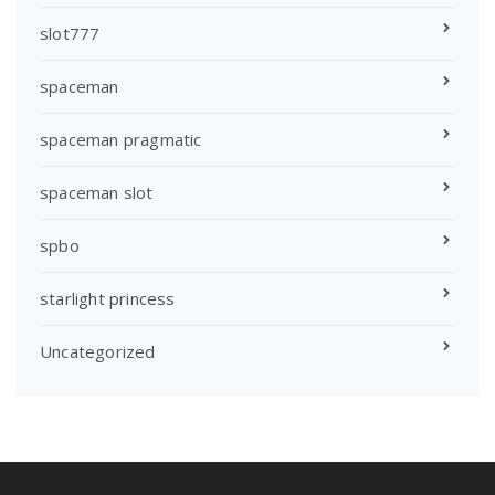
slot777
spaceman
spaceman pragmatic
spaceman slot
spbo
starlight princess
Uncategorized