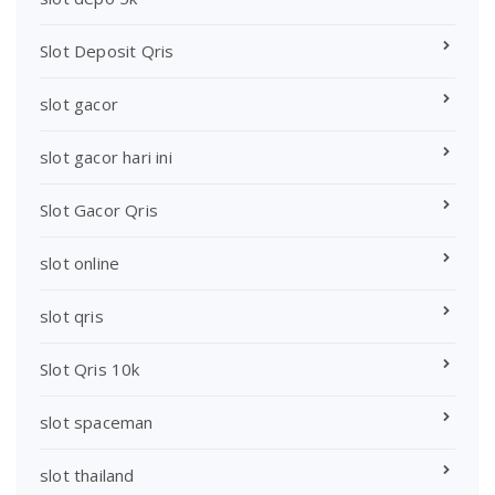
Slot Deposit Qris
slot gacor
slot gacor hari ini
Slot Gacor Qris
slot online
slot qris
Slot Qris 10k
slot spaceman
slot thailand