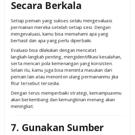
Secara Berkala
Setiap pemain yang sukses selalu mengevaluasi
permainan mereka setelah setiap sesi. Dengan
mengevaluasi, kamu bisa memahami apa yang
berhasil dan apa yang perlu diperbaiki.
Evaluasi bisa dilakukan dengan mencatat
langkah‑langkah penting, mengidentifikasi kesalahan,
serta mencari pola kemenangan yang konsisten.
Selain itu, kamu juga bisa meminta masukan dari
pemain lain atau menonton ulang permainanmu jika
fitur tersebut tersedia.
Dengan terus memperbaiki strategi, kemampuanmu
akan berkembang dan kemungkinan menang akan
meningkat.
7. Gunakan Sumber