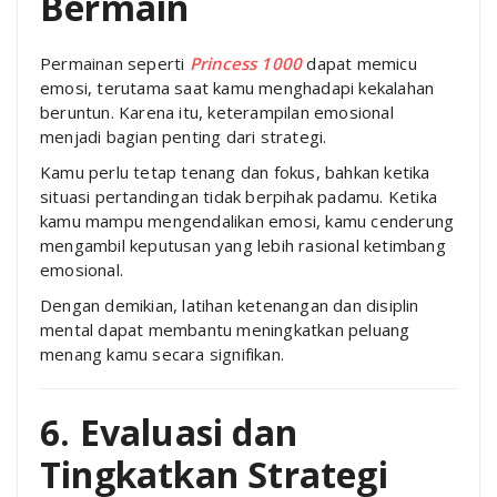
Bermain
Permainan seperti
Princess 1000
dapat memicu
emosi, terutama saat kamu menghadapi kekalahan
beruntun. Karena itu, keterampilan emosional
menjadi bagian penting dari strategi.
Kamu perlu tetap tenang dan fokus, bahkan ketika
situasi pertandingan tidak berpihak padamu. Ketika
kamu mampu mengendalikan emosi, kamu cenderung
mengambil keputusan yang lebih rasional ketimbang
emosional.
Dengan demikian, latihan ketenangan dan disiplin
mental dapat membantu meningkatkan peluang
menang kamu secara signifikan.
6. Evaluasi dan
Tingkatkan Strategi