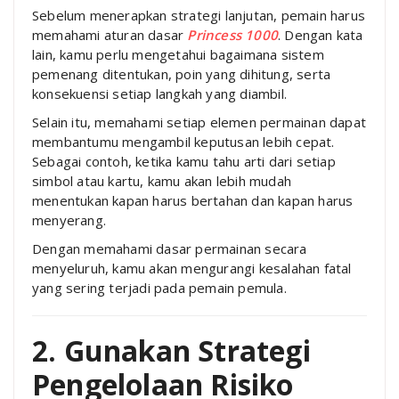
Sebelum menerapkan strategi lanjutan, pemain harus
memahami aturan dasar
Princess 1000
. Dengan kata
lain, kamu perlu mengetahui bagaimana sistem
pemenang ditentukan, poin yang dihitung, serta
konsekuensi setiap langkah yang diambil.
Selain itu, memahami setiap elemen permainan dapat
membantumu mengambil keputusan lebih cepat.
Sebagai contoh, ketika kamu tahu arti dari setiap
simbol atau kartu, kamu akan lebih mudah
menentukan kapan harus bertahan dan kapan harus
menyerang.
Dengan memahami dasar permainan secara
menyeluruh, kamu akan mengurangi kesalahan fatal
yang sering terjadi pada pemain pemula.
2. Gunakan Strategi
Pengelolaan Risiko