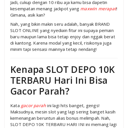
Jadi, cukup dengan 10 ribu aja kamu bisa dapetin
kesempatan menang jackpot yang
maxwin merapat
!
Gimana, asik kan?
Nah, yang bikin makin seru adalah, banyak BRAND
SLOT ONLINE yang nyediain fitur ini supaya pemain
baru maupun lama bisa tetap enjoy dan nggak berat
di kantong. Karena modal yang kecil, risikonya juga
minim tapi sensasi mainnya tetap nendang!
Kenapa SLOT DEPO 10K
TERBARU Hari Ini Bisa
Gacor Parah?
Kata
gacor parah
ini lagi hits banget, gengs!
Maksudnya, mesin slot yang lagi sering banget kasih
kemenangan beruntun alias bonus melimpah. Nah,
SLOT DEPO 10K TERBARU HARI INI ini memang lagi