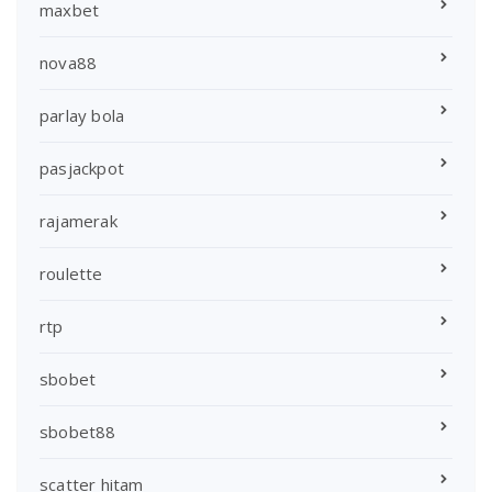
maxbet
nova88
parlay bola
pasjackpot
rajamerak
roulette
rtp
sbobet
sbobet88
scatter hitam