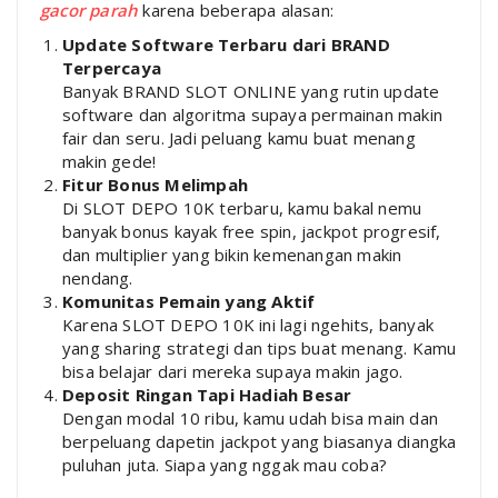
gacor parah
karena beberapa alasan:
Update Software Terbaru dari BRAND
Terpercaya
Banyak BRAND SLOT ONLINE yang rutin update
software dan algoritma supaya permainan makin
fair dan seru. Jadi peluang kamu buat menang
makin gede!
Fitur Bonus Melimpah
Di SLOT DEPO 10K terbaru, kamu bakal nemu
banyak bonus kayak free spin, jackpot progresif,
dan multiplier yang bikin kemenangan makin
nendang.
Komunitas Pemain yang Aktif
Karena SLOT DEPO 10K ini lagi ngehits, banyak
yang sharing strategi dan tips buat menang. Kamu
bisa belajar dari mereka supaya makin jago.
Deposit Ringan Tapi Hadiah Besar
Dengan modal 10 ribu, kamu udah bisa main dan
berpeluang dapetin jackpot yang biasanya diangka
puluhan juta. Siapa yang nggak mau coba?