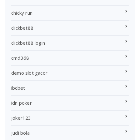
chicky run
clickbet88
clickbet88 login
cmd368
demo slot gacor
ibcbet
idn poker
joker123
judi bola