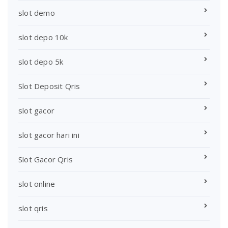
slot demo
slot depo 10k
slot depo 5k
Slot Deposit Qris
slot gacor
slot gacor hari ini
Slot Gacor Qris
slot online
slot qris