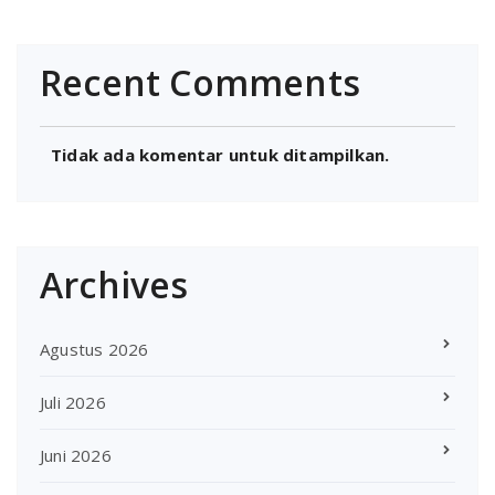
Recent Comments
Tidak ada komentar untuk ditampilkan.
Archives
Agustus 2026
Juli 2026
Juni 2026