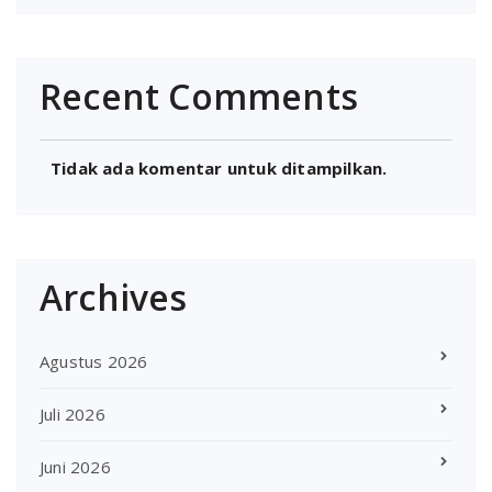
Recent Comments
Tidak ada komentar untuk ditampilkan.
Archives
Agustus 2026
Juli 2026
Juni 2026