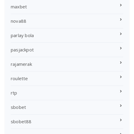
maxbet
nova88
parlay bola
pasjackpot
rajamerak
roulette
rtp
sbobet
sbobet88