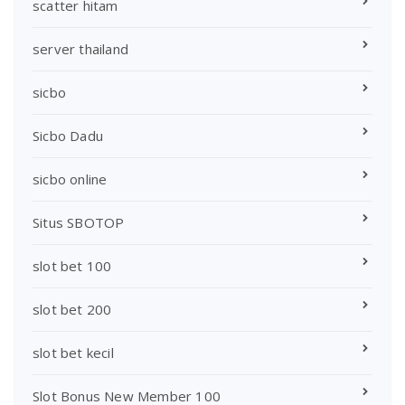
scatter hitam
server thailand
sicbo
Sicbo Dadu
sicbo online
Situs SBOTOP
slot bet 100
slot bet 200
slot bet kecil
Slot Bonus New Member 100