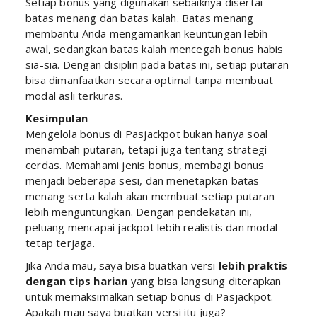
Setiap bonus yang digunakan sebaiknya disertai
batas menang dan batas kalah. Batas menang
membantu Anda mengamankan keuntungan lebih
awal, sedangkan batas kalah mencegah bonus habis
sia-sia. Dengan disiplin pada batas ini, setiap putaran
bisa dimanfaatkan secara optimal tanpa membuat
modal asli terkuras.
Kesimpulan
Mengelola bonus di Pasjackpot bukan hanya soal
menambah putaran, tetapi juga tentang strategi
cerdas. Memahami jenis bonus, membagi bonus
menjadi beberapa sesi, dan menetapkan batas
menang serta kalah akan membuat setiap putaran
lebih menguntungkan. Dengan pendekatan ini,
peluang mencapai jackpot lebih realistis dan modal
tetap terjaga.
Jika Anda mau, saya bisa buatkan versi
lebih praktis
dengan tips harian
yang bisa langsung diterapkan
untuk memaksimalkan setiap bonus di Pasjackpot.
Apakah mau saya buatkan versi itu juga?