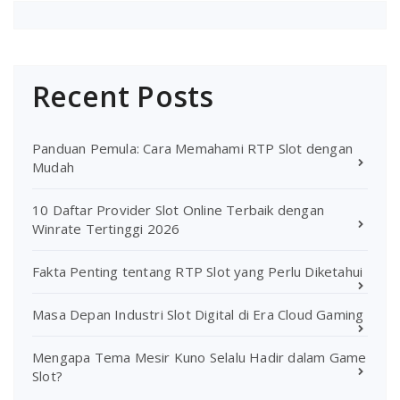
Recent Posts
Panduan Pemula: Cara Memahami RTP Slot dengan
Mudah
10 Daftar Provider Slot Online Terbaik dengan
Winrate Tertinggi 2026
Fakta Penting tentang RTP Slot yang Perlu Diketahui
Masa Depan Industri Slot Digital di Era Cloud Gaming
Mengapa Tema Mesir Kuno Selalu Hadir dalam Game
Slot?