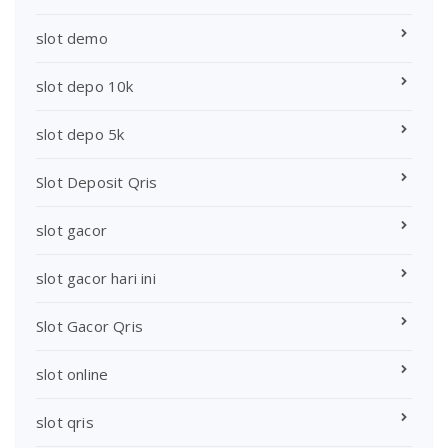
slot demo
slot depo 10k
slot depo 5k
Slot Deposit Qris
slot gacor
slot gacor hari ini
Slot Gacor Qris
slot online
slot qris