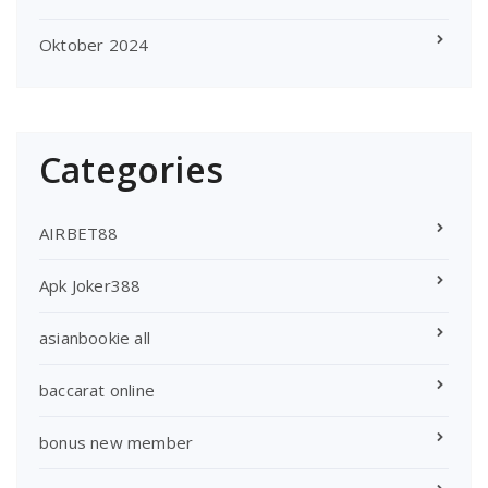
Oktober 2024
Categories
AIRBET88
Apk Joker388
asianbookie all
baccarat online
bonus new member