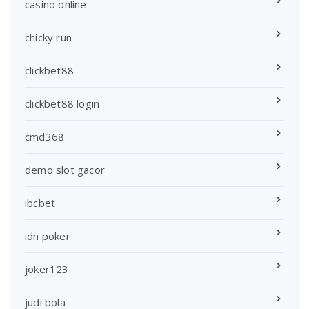
casino online
chicky run
clickbet88
clickbet88 login
cmd368
demo slot gacor
ibcbet
idn poker
joker123
judi bola