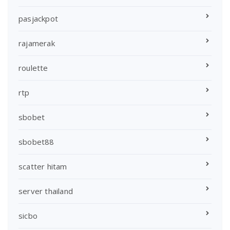
pasjackpot
rajamerak
roulette
rtp
sbobet
sbobet88
scatter hitam
server thailand
sicbo