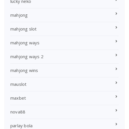
lucky neko
mahjong
mahjong slot
mahjong ways
mahjong ways 2
mahjong wins
mauslot
maxbet
nova88
parlay bola