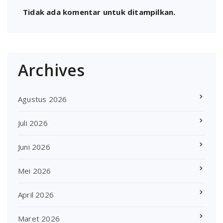
Tidak ada komentar untuk ditampilkan.
Archives
Agustus 2026
Juli 2026
Juni 2026
Mei 2026
April 2026
Maret 2026