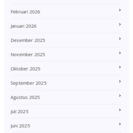
Februari 2026
Januari 2026
Desember 2025
November 2025
Oktober 2025
September 2025
Agustus 2025
Juli 2025
Juni 2025