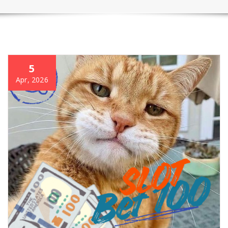
5
Apr, 2026