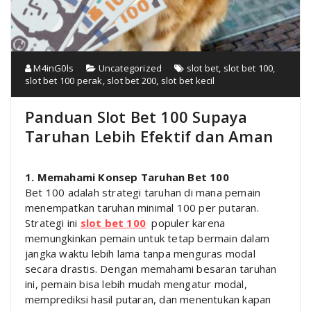
M4inG0ls
Uncategorized
slot bet
,
slot bet 100
,
slot bet 100 perak
,
slot bet 200
,
slot bet kecil
Panduan Slot Bet 100 Supaya
Taruhan Lebih Efektif dan Aman
1. Memahami Konsep Taruhan Bet 100
Bet 100 adalah strategi taruhan di mana pemain
menempatkan taruhan minimal 100 per putaran.
Strategi ini
slot bet 100
populer karena
memungkinkan pemain untuk tetap bermain dalam
jangka waktu lebih lama tanpa menguras modal
secara drastis. Dengan memahami besaran taruhan
ini, pemain bisa lebih mudah mengatur modal,
memprediksi hasil putaran, dan menentukan kapan