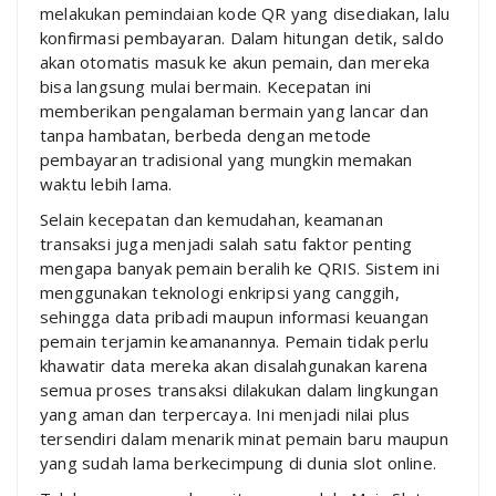
melakukan pemindaian kode QR yang disediakan, lalu
konfirmasi pembayaran. Dalam hitungan detik, saldo
akan otomatis masuk ke akun pemain, dan mereka
bisa langsung mulai bermain. Kecepatan ini
memberikan pengalaman bermain yang lancar dan
tanpa hambatan, berbeda dengan metode
pembayaran tradisional yang mungkin memakan
waktu lebih lama.
Selain kecepatan dan kemudahan, keamanan
transaksi juga menjadi salah satu faktor penting
mengapa banyak pemain beralih ke QRIS. Sistem ini
menggunakan teknologi enkripsi yang canggih,
sehingga data pribadi maupun informasi keuangan
pemain terjamin keamanannya. Pemain tidak perlu
khawatir data mereka akan disalahgunakan karena
semua proses transaksi dilakukan dalam lingkungan
yang aman dan terpercaya. Ini menjadi nilai plus
tersendiri dalam menarik minat pemain baru maupun
yang sudah lama berkecimpung di dunia slot online.