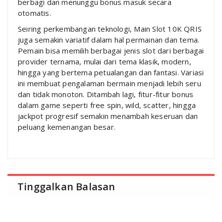
berbagi dan menunggu bonus masuk secara
otomatis.
Seiring perkembangan teknologi, Main Slot 10K QRIS
juga semakin variatif dalam hal permainan dan tema.
Pemain bisa memilih berbagai jenis slot dari berbagai
provider ternama, mulai dari tema klasik, modern,
hingga yang bertema petualangan dan fantasi. Variasi
ini membuat pengalaman bermain menjadi lebih seru
dan tidak monoton. Ditambah lagi, fitur-fitur bonus
dalam game seperti free spin, wild, scatter, hingga
jackpot progresif semakin menambah keseruan dan
peluang kemenangan besar.
Tinggalkan Balasan