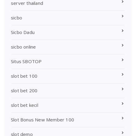
server thailand
sicbo
Sicbo Dadu
sicbo online
Situs SBOTOP
slot bet 100
slot bet 200
slot bet kecil
Slot Bonus New Member 100
slot demo