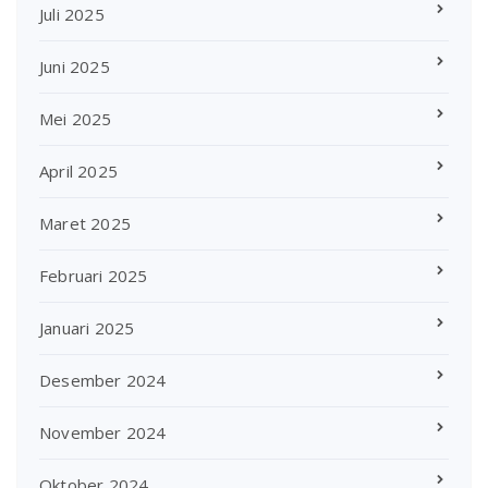
Juli 2025
Juni 2025
Mei 2025
April 2025
Maret 2025
Februari 2025
Januari 2025
Desember 2024
November 2024
Oktober 2024