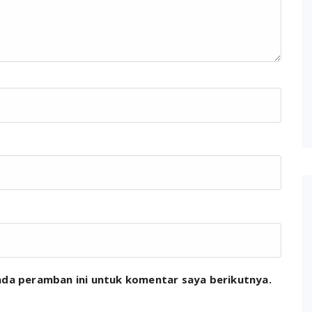
ada peramban ini untuk komentar saya berikutnya.