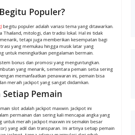
Begitu Populer?
d
begitu populer adalah variasi tema yang ditawarkan.
hailand, mitologi, dan tradisi lokal. Hal ini tidak
menarik, tetapi juga memberikan kesempatan bagi
ustrasi yang memukau hingga musik latar yang
ng untuk meningkatkan pengalaman bermain.
i sistem bonus dan promosi yang menguntungkan.
butan yang menarik, sementara pemain setia sering
 Dengan memanfaatkan penawaran ini, pemain bisa
an meraih jackpot yang sangat diidamkan.
n Setiap Pemain
emain slot adalah jackpot maxwin. Jackpot ini
alam permainan dan sering kali mencapai angka yang
ang untuk meraih jackpot maxwin ini semakin besar
 yang adil dan transparan. Ini artinya setiap pemain
n jackpot, tanpa adanya manipulasi dari pihak