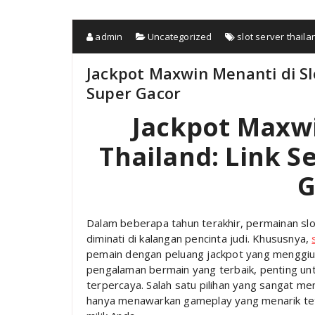
admin
Uncategorized
slot server thaila
Jackpot Maxwin Menanti di Slo
Super Gacor
Jackpot Maxwi
Thailand: Link S
G
Dalam beberapa tahun terakhir, permainan slot
diminati di kalangan pencinta judi. Khususnya,
pemain dengan peluang jackpot yang menggiur
pengalaman bermain yang terbaik, penting un
terpercaya. Salah satu pilihan yang sangat men
hanya menawarkan gameplay yang menarik tet