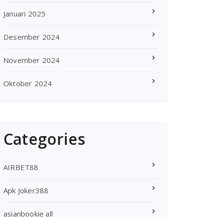
Januari 2025
Desember 2024
November 2024
Oktober 2024
Categories
AIRBET88
Apk Joker388
asianbookie all