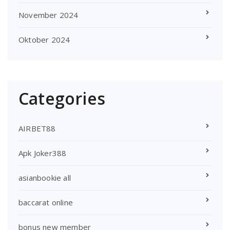
November 2024
Oktober 2024
Categories
AIRBET88
Apk Joker388
asianbookie all
baccarat online
bonus new member