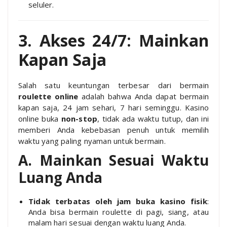
seluler.
3. Akses 24/7: Mainkan
Kapan Saja
Salah satu keuntungan terbesar dari bermain
roulette online
adalah bahwa Anda dapat bermain
kapan saja, 24 jam sehari, 7 hari seminggu. Kasino
online buka
non-stop
, tidak ada waktu tutup, dan ini
memberi Anda kebebasan penuh untuk memilih
waktu yang paling nyaman untuk bermain.
A. Mainkan Sesuai Waktu
Luang Anda
Tidak terbatas oleh jam buka kasino fisik
:
Anda bisa bermain roulette di pagi, siang, atau
malam hari sesuai dengan waktu luang Anda.