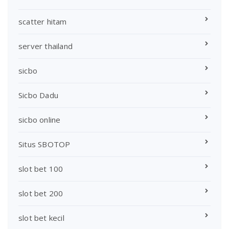
scatter hitam
server thailand
sicbo
Sicbo Dadu
sicbo online
Situs SBOTOP
slot bet 100
slot bet 200
slot bet kecil