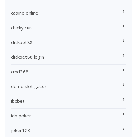
casino online
chicky run
clickbet88
clickbet88 login
cmd368
demo slot gacor
ibcbet
idn poker
joker123