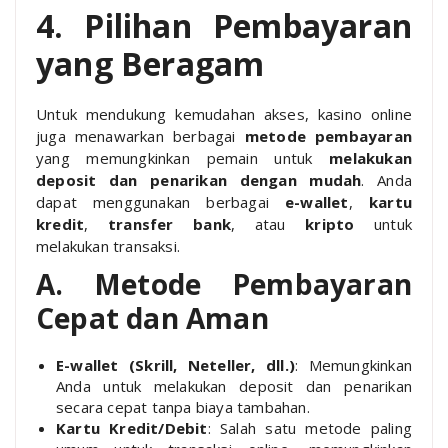
4. Pilihan Pembayaran
yang Beragam
Untuk mendukung kemudahan akses, kasino online
juga menawarkan berbagai
metode pembayaran
yang memungkinkan pemain untuk
melakukan
deposit dan penarikan dengan mudah
. Anda
dapat menggunakan berbagai
e-wallet
,
kartu
kredit
,
transfer bank
, atau
kripto
untuk
melakukan transaksi.
A. Metode Pembayaran
Cepat dan Aman
E-wallet (Skrill, Neteller, dll.)
: Memungkinkan
Anda untuk melakukan deposit dan penarikan
secara cepat tanpa biaya tambahan.
Kartu Kredit/Debit
: Salah satu metode paling