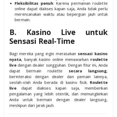
Fleksibilitas penuh
: Karena permainan roulette
online dapat diakses kapan saja, Anda tidak perlu
merencanakan waktu atau bepergian jauh untuk
bermain.
B. Kasino Live untuk
Sensasi Real-Time
Bagi mereka yang ingin merasakan
sensasi kasino
nyata
, banyak kasino online menawarkan
roulette
live
dengan dealer sungguhan. Dengan fitur ini, Anda
dapat bermain roulette
secara langsung
,
berinteraksi dengan dealer dan pemain lainnya,
seolah-olah Anda berada di kasino fisik.
Roulette
live
dapat diakses kapan saja, memberikan
pengalaman yang lebih otentik, dan memungkinkan
Anda untuk bermain dengan dealer langsung,
meskipun dari jarak jauh.