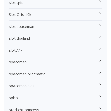
slot qris
Slot Qris 10k
slot spaceman
slot thailand
slot777
spaceman
spaceman pragmatic
spaceman slot
spbo
starlight princess