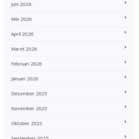
Juni 2026
Mei 2026
April 2026
Maret 2026
Februari 2026
Januari 2026
Desember 2025
November 2025
Oktober 2025
September 2025