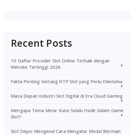
Recent Posts
10 Daftar Provider Slot Online Terbaik dengan
Winrate Tertinggi 2026
Fakta Penting tentang RTP Slot yang Perlu Diketahui
Masa Depan Industri Slot Digital di Era Cloud Gaming
Mengapa Tema Mesir Kuno Selalu Hadir dalam Game
Slot?
Slot Depo: Mengenal Cara Mengatur Modal Bermain