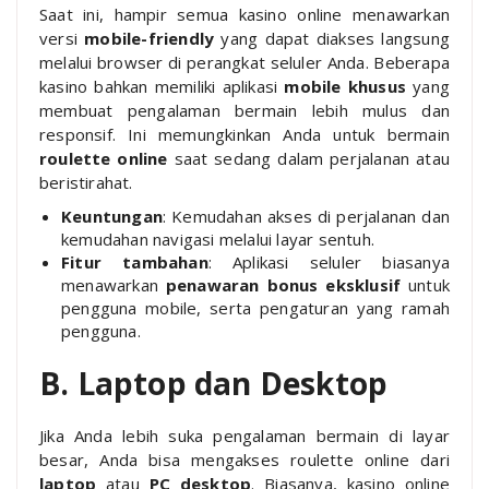
Saat ini, hampir semua kasino online menawarkan
versi
mobile-friendly
yang dapat diakses langsung
melalui browser di perangkat seluler Anda. Beberapa
kasino bahkan memiliki aplikasi
mobile khusus
yang
membuat pengalaman bermain lebih mulus dan
responsif. Ini memungkinkan Anda untuk bermain
roulette online
saat sedang dalam perjalanan atau
beristirahat.
Keuntungan
: Kemudahan akses di perjalanan dan
kemudahan navigasi melalui layar sentuh.
Fitur tambahan
: Aplikasi seluler biasanya
menawarkan
penawaran bonus eksklusif
untuk
pengguna mobile, serta pengaturan yang ramah
pengguna.
B. Laptop dan Desktop
Jika Anda lebih suka pengalaman bermain di layar
besar, Anda bisa mengakses roulette online dari
laptop
atau
PC desktop
. Biasanya, kasino online